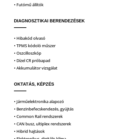
• Futómű állítók
DIAGNOSZTIKAI BERENDEZÉSEK
• Hibakód olvasó
• TPMS kódoló műszer
• Oszcilloszkóp
• Dízel CR próbapad
• Akkumulátor vizsgálat
OKTATÁS, KÉPZÉS
• Járműelektronika alapozó
• Benzinbefecskendezés, gyújtás
• Common Rail rendszerek
• CAN busz, ultiplex rendszerek
• Hibrid hajtások
• Elektronikus, digitális klíma