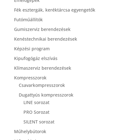
Emelőgépek
Fék esztergák, keréktárcsa egyengetők
Futóműállítók
Gumiszerviz berendezések
Kenéstechnikai berendezések
Képzési program
Kipufogógáz elszívás
Klímaszerviz berendezések
Kompresszorok
Csavarkompresszorok
Dugattyús kompresszorok
LINE sorozat
PRO Sorozat
SILENT sorozat
Műhelybútorok