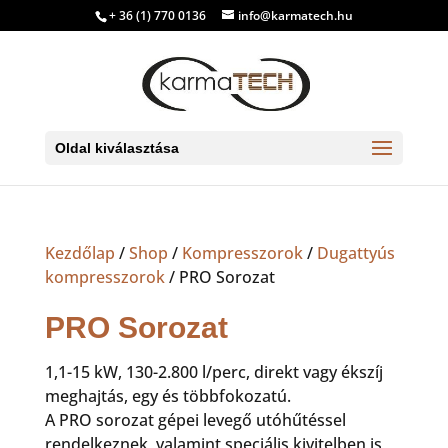
+ 36 (1) 770 0136
info@karmatech.hu
Oldal kiválasztása
Kezdőlap
/
Shop
/
Kompresszorok
/
Dugattyús
kompresszorok
/ PRO Sorozat
PRO Sorozat
1,1-15 kW, 130-2.800 l/perc, direkt vagy ékszíj
meghajtás, egy és többfokozatú.
A PRO sorozat gépei levegő utóhűtéssel
rendelkeznek, valamint speciális kivitelben is