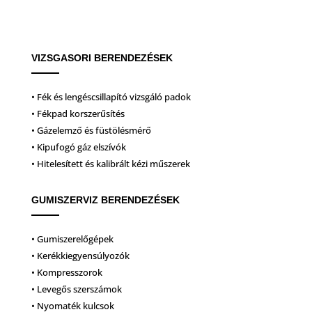
VIZSGASORI BERENDEZÉSEK
• Fék és lengéscsillapító vizsgáló padok
• Fékpad korszerűsítés
• Gázelemző és füstölésmérő
• Kipufogó gáz elszívók
• Hitelesített és kalibrált kézi műszerek
GUMISZERVIZ BERENDEZÉSEK
• Gumiszerelőgépek
• Kerékkiegyensúlyozók
• Kompresszorok
• Levegős szerszámok
• Nyomaték kulcsok