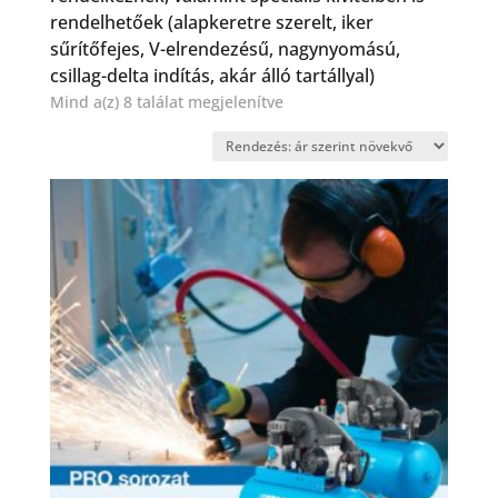
rendelhetőek (alapkeretre szerelt, iker
sűrítőfejes, V-elrendezésű, nagynyomású,
csillag-delta indítás, akár álló tartállyal)
Sorted
Mind a(z) 8 találat megjelenítve
by
price:
low
to
high