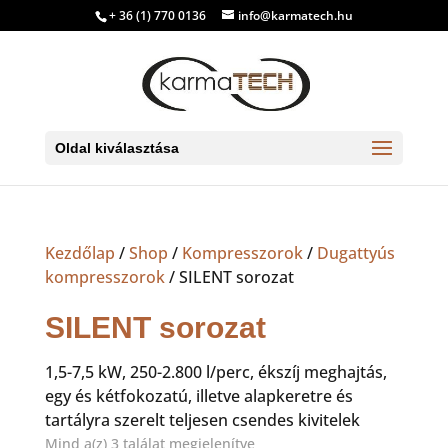
+ 36 (1) 770 0136
info@karmatech.hu
Oldal kiválasztása
Kezdőlap
/
Shop
/
Kompresszorok
/
Dugattyús
kompresszorok
/ SILENT sorozat
SILENT sorozat
1,5-7,5 kW, 250-2.800 l/perc, ékszíj meghajtás,
egy és kétfokozatú, illetve alapkeretre és
tartályra szerelt teljesen csendes kivitelek
Sorted
Mind a(z) 3 találat megjelenítve