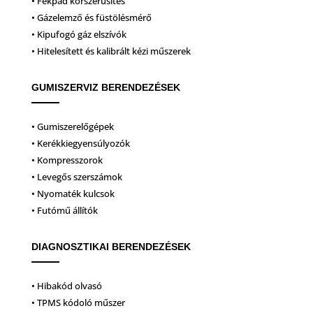
• Fékpad korszerűsítés
• Gázelemző és füstölésmérő
• Kipufogó gáz elszívók
• Hitelesített és kalibrált kézi műszerek
GUMISZERVIZ BERENDEZÉSEK
• Gumiszerelőgépek
• Kerékkiegyensúlyozók
• Kompresszorok
• Levegős szerszámok
• Nyomaték kulcsok
• Futómű állítók
DIAGNOSZTIKAI BERENDEZÉSEK
• Hibakód olvasó
• TPMS kódoló műszer