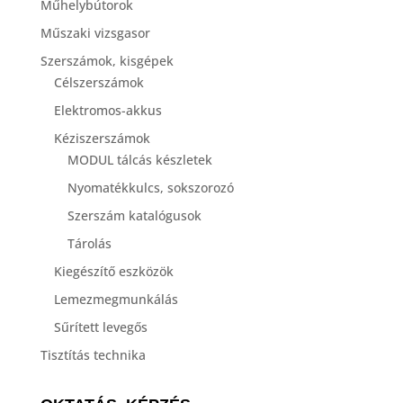
Műhelybútorok
Műszaki vizsgasor
Szerszámok, kisgépek
Célszerszámok
Elektromos-akkus
Kéziszerszámok
MODUL tálcás készletek
Nyomatékkulcs, sokszorozó
Szerszám katalógusok
Tárolás
Kiegészítő eszközök
Lemezmegmunkálás
Sűrített levegős
Tisztítás technika