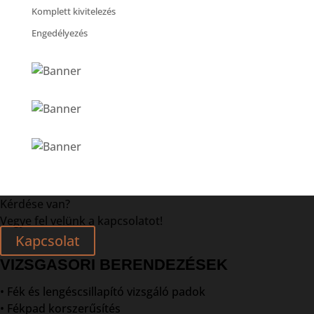
Komplett kivitelezés
Engedélyezés
Kérdése van?
Vegye fel velünk a kapcsolatot!
Kapcsolat
VIZSGASORI BERENDEZÉSEK
• Fék és lengéscsillapító vizsgáló padok
• Fékpad korszerűsítés