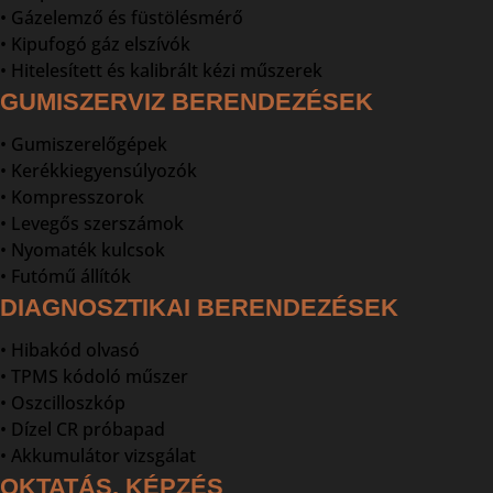
• Gázelemző és füstölésmérő
• Kipufogó gáz elszívók
• Hitelesített és kalibrált kézi műszerek
GUMISZERVIZ BERENDEZÉSEK
• Gumiszerelőgépek
• Kerékkiegyensúlyozók
• Kompresszorok
• Levegős szerszámok
• Nyomaték kulcsok
• Futómű állítók
DIAGNOSZTIKAI BERENDEZÉSEK
• Hibakód olvasó
• TPMS kódoló műszer
• Oszcilloszkóp
• Dízel CR próbapad
• Akkumulátor vizsgálat
OKTATÁS, KÉPZÉS