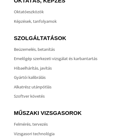
OKTATÁS, KÉPZÉS
Oktatóeszközök
Képzések, tanfolyamok
SZOLGÁLTATÁSOK
Beüzemelés, betanítás
Emelőgép szerkezeti vizsgálat és karbantartás
Hibaelhárítás, javítás
Gyártói kalibrálás
Alkatrész utánpótlás
Szoftver követés
MŰSZAKI VIZSGASOROK
Felmérés, tervezés
Vizsgasori technológia