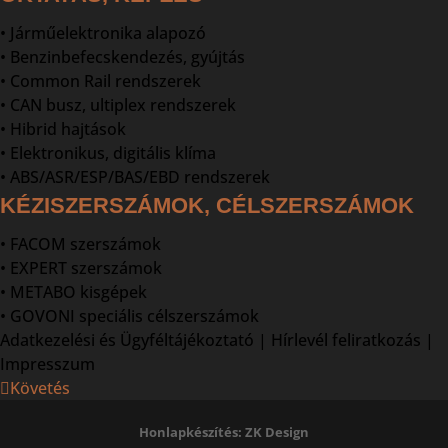
• Járműelektronika alapozó
• Benzinbefecskendezés, gyújtás
• Common Rail rendszerek
• CAN busz, ultiplex rendszerek
• Hibrid hajtások
• Elektronikus, digitális klíma
• ABS/ASR/ESP/BAS/EBD rendszerek
KÉZISZERSZÁMOK, CÉLSZERSZÁMOK
• FACOM szerszámok
• EXPERT szerszámok
• METABO kisgépek
• GOVONI speciális célszerszámok
Adatkezelési és Ügyféltájékoztató
|
Hírlevél feliratkozás
|
Impresszum
Követés
Honlapkészítés: ZK Design