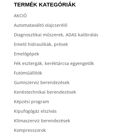
TERMÉK KATEGÓRIÁK
AKCIÓ
Automataváltó olajcserélő
Diagnosztikai műszerek, ADAS kalibrálás
Emelő hidraulikák, prések
Emelőgépek
Fék esztergák, keréktárcsa egyengetők
Futóműállítók
Gumiszerviz berendezések
Kenéstechnikai berendezések
Képzési program
Kipufogógáz elszívás
Klímaszerviz berendezések
Kompresszorok