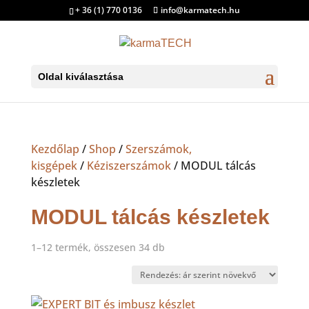
+ 36 (1) 770 0136
info@karmatech.hu
Oldal kiválasztása
Kezdőlap
/
Shop
/
Szerszámok,
kisgépek
/
Kéziszerszámok
/ MODUL tálcás
készletek
MODUL tálcás készletek
Sorted
1–12 termék, összesen 34 db
by
price:
low