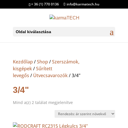
+ 36 (1) 770 0136
info@karmatech.hu
Oldal kiválasztása
Kezdőlap
/
Shop
/
Szerszámok,
kisgépek
/
Sűrített
levegős
/
Ütvecsavarozók
/ 3/4"
3/4"
Sorted
Mind a(z) 2 találat megjelenítve
by
price:
low