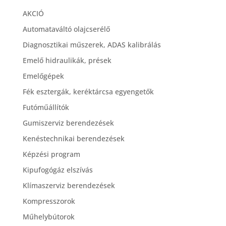
AKCIÓ
Automataváltó olajcserélő
Diagnosztikai műszerek, ADAS kalibrálás
Emelő hidraulikák, prések
Emelőgépek
Fék esztergák, keréktárcsa egyengetők
Futóműállítók
Gumiszerviz berendezések
Kenéstechnikai berendezések
Képzési program
Kipufogógáz elszívás
Klímaszerviz berendezések
Kompresszorok
Műhelybútorok