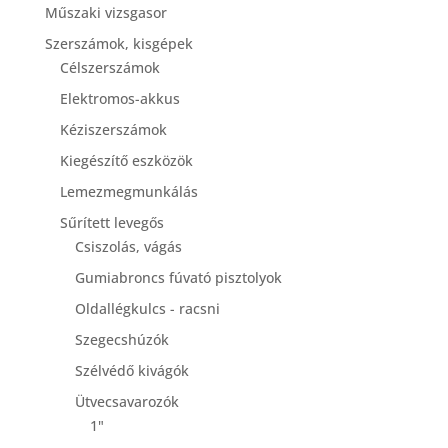
Műszaki vizsgasor
Szerszámok, kisgépek
Célszerszámok
Elektromos-akkus
Kéziszerszámok
Kiegészítő eszközök
Lemezmegmunkálás
Sűrített levegős
Csiszolás, vágás
Gumiabroncs fúvató pisztolyok
Oldallégkulcs - racsni
Szegecshúzók
Szélvédő kivágók
Ütvecsavarozók
1"