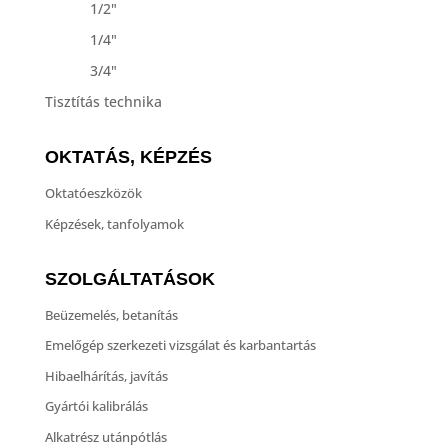
1/2"
1/4"
3/4"
Tisztítás technika
OKTATÁS, KÉPZÉS
Oktatóeszközök
Képzések, tanfolyamok
SZOLGÁLTATÁSOK
Beüzemelés, betanítás
Emelőgép szerkezeti vizsgálat és karbantartás
Hibaelhárítás, javítás
Gyártói kalibrálás
Alkatrész utánpótlás