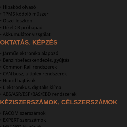
• Hibakód olvasó
• TPMS kódoló műszer
• Oszcilloszkóp
• Dízel CR próbapad
• Akkumulátor vizsgálat
OKTATÁS, KÉPZÉS
• Járműelektronika alapozó
• Benzinbefecskendezés, gyújtás
• Common Rail rendszerek
• CAN busz, ultiplex rendszerek
• Hibrid hajtások
• Elektronikus, digitális klíma
• ABS/ASR/ESP/BAS/EBD rendszerek
KÉZISZERSZÁMOK, CÉLSZERSZÁMOK
• FACOM szerszámok
• EXPERT szerszámok
• METABO kisgépek