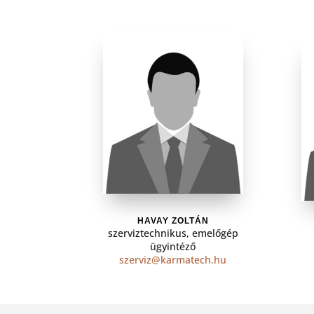
HAVAY ZOLTÁN
szerviztechnikus, emelőgép
ügyintéző
szerviz@karmatech.hu