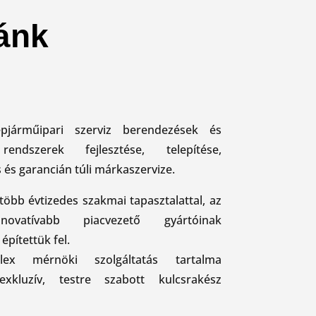
kánk
járműipari szerviz berendezések és
endszerek fejlesztése, telepítése,
 és garancián túli márkaszervize.
több évtizedes szakmai tapasztalattal, az
novatívabb piacvezető gyártóinak
építettük fel.
lex mérnöki szolgáltatás tartalma
xkluzív, testre szabott kulcsrakész