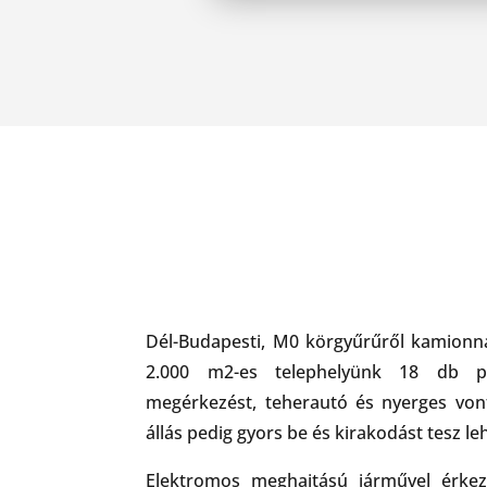
Dél-Budapesti, M0 körgyűrűről kamionnal
2.000 m2-es telephelyünk 18 db pa
megérkezést, teherautó és nyerges von
állás pedig gyors be és kirakodást tesz le
Elektromos meghajtású járművel érke