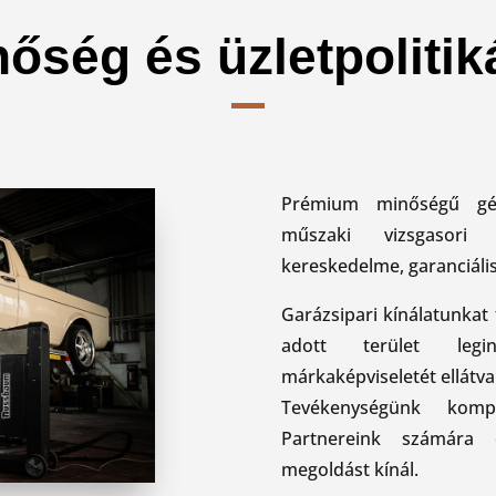
őség és üzletpoliti
Prémium minőségű gép
műszaki vizsgasori r
kereskedelme, garanciális
Garázsipari kínálatunkat 
adott terület legin
márkaképviseletét ellátva 
Tevékenységünk komp
Partnereink számára e
megoldást kínál.