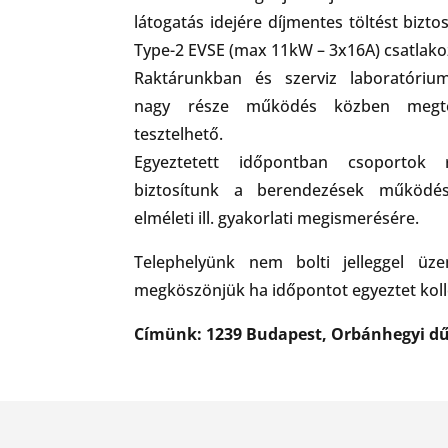
látogatás idejére díjmentes töltést bizto
Type-2 EVSE (max 11kW – 3x16A) csatlako
Raktárunkban és szerviz laboratóriu
nagy része működés közben megteki
tesztelhető.
Egyeztetett időpontban csoportok 
biztosítunk a berendezések működé
elméleti ill. gyakorlati megismerésére.
Telephelyünk nem bolti jelleggel üzem
megköszönjük ha időpontot egyeztet koll
Címünk: 1239 Budapest, Orbánhegyi dű