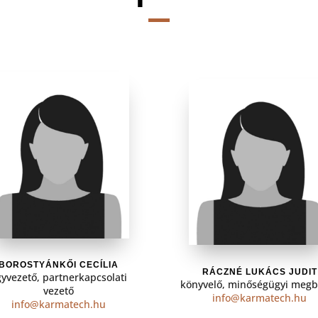
BOROSTYÁNKŐI CECÍLIA
RÁCZNÉ LUKÁCS JUDIT
yvezető, partnerkapcsolati
könyvelő, minőségügyi megb
vezető
info@karmatech.hu
info@karmatech.hu