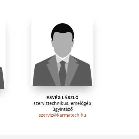
ESVÉG LÁSZLÓ
szerviztechnikus, emelőgép
ügyintéző
szerviz@karmatech.hu