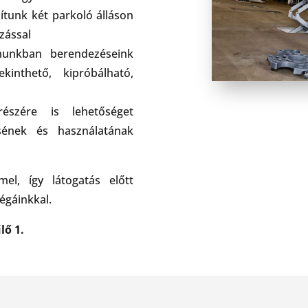
sítunk két parkoló álláson
zással
munkban berendezéseink
nthető, kipróbálható,
részére is lehetőséget
sének és használatának
el, így látogatás előtt
égáinkkal.
lő 1.