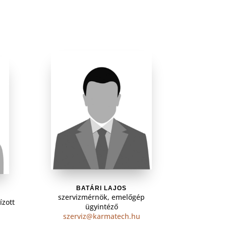
BATÁRI LAJOS
szervizmérnök, emelőgép
ízott
ügyintéző
szerviz@karmatech.hu