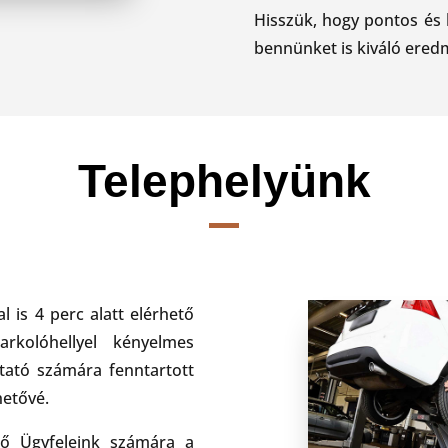
Hisszük, hogy pontos és 
bennünket is kiváló ered
Telephelyünk
 is 4 perc alatt elérhető
rkolóhellyel kényelmes
tató számára fenntartott
hetővé.
ző Ügyfeleink számára a