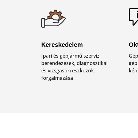
Kereskedelem
Ok
Ipari és gépjármű szerviz
Gép
berendezések, diagnosztikai
gép
és vizsgasori eszközök
kép
forgalmazása