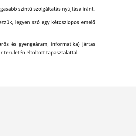
asabb szintű szolgáltatás nyújtása iránt.
gezzük, legyen szó egy kétoszlopos emelő
erős és gyengeáram, informatika) jártas
területén eltöltött tapasztalattal.