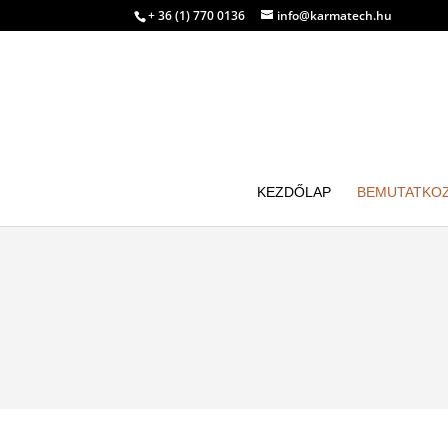
+ 36 (1) 770 0136
info@karmatech.hu
KEZDŐLAP
BEMUTATKO