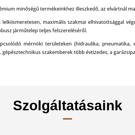
émium minőségű termékeinkhez illeszkedő, az elvártnál mag
 lelkiismeretesen, maximális szakmai elhivatottsággal vé
busz járműtelep teljes felszereléséről.
pcsolódó mérnöki területeken (hidraulika, pneumatika, 
. gépésztechnikus szakemberek több évtizedes, a garázsipar 
Szolgáltatásaink