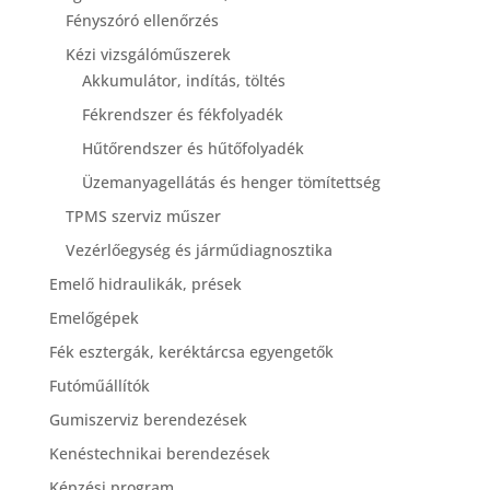
Fényszóró ellenőrzés
Kézi vizsgálóműszerek
Akkumulátor, indítás, töltés
Fékrendszer és fékfolyadék
Hűtőrendszer és hűtőfolyadék
Üzemanyagellátás és henger tömítettség
TPMS szerviz műszer
Vezérlőegység és járműdiagnosztika
Emelő hidraulikák, prések
Emelőgépek
Fék esztergák, keréktárcsa egyengetők
Futóműállítók
Gumiszerviz berendezések
Kenéstechnikai berendezések
Képzési program