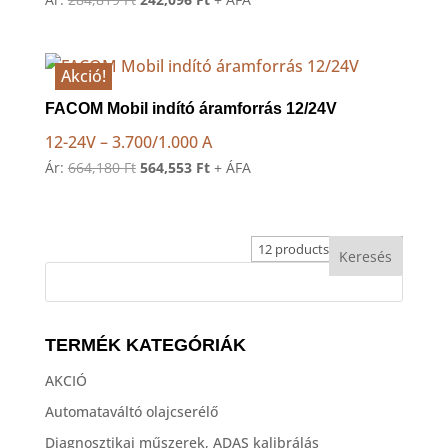
price
price
was:
is:
284,819 Ft.
242,096 Ft.
Akció!
FACOM Mobil indító áramforrás 12/24V
12-24V – 3.700/1.000 A
Original
Current
Ár:
664,180
Ft
564,553
Ft
+ ÁFA
price
price
was:
is:
664,180 Ft.
564,553 Ft.
TERMÉK KATEGÓRIÁK
AKCIÓ
Automataváltó olajcserélő
Diagnosztikai műszerek, ADAS kalibrálás