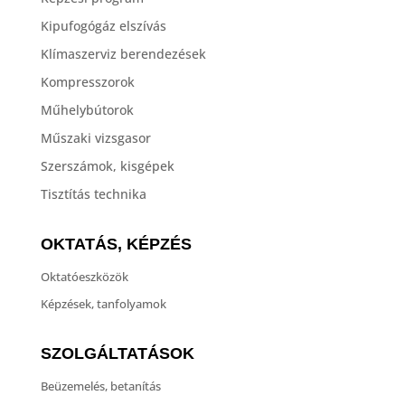
Kipufogógáz elszívás
Klímaszerviz berendezések
Kompresszorok
Műhelybútorok
Műszaki vizsgasor
Szerszámok, kisgépek
Tisztítás technika
OKTATÁS, KÉPZÉS
Oktatóeszközök
Képzések, tanfolyamok
SZOLGÁLTATÁSOK
Beüzemelés, betanítás