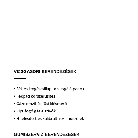
VIZSGASORI BERENDEZÉSEK
• Fék és lengéscsillapító vizsgáló padok
• Fékpad korszerűsítés
• Gázelemző és füstölésmérő
• Kipufogó gáz elszívók
• Hitelesített és kalibrált kézi műszerek
GUMISZERVIZ BERENDEZÉSEK