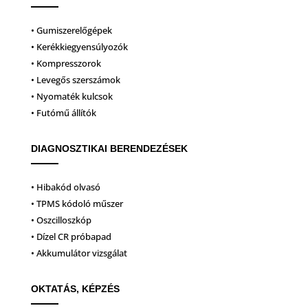
• Gumiszerelőgépek
• Kerékkiegyensúlyozók
• Kompresszorok
• Levegős szerszámok
• Nyomaték kulcsok
• Futómű állítók
DIAGNOSZTIKAI BERENDEZÉSEK
• Hibakód olvasó
• TPMS kódoló műszer
• Oszcilloszkóp
• Dízel CR próbapad
• Akkumulátor vizsgálat
OKTATÁS, KÉPZÉS