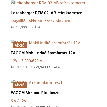
Leitenberger RFM 02_AB refraktometer
Fagyálló / akkumulátor / AbBlue®
Ár:
51,000
Ft
+ ÁFA
Akció!
FACOM Mobil indító áramforrás 12V
12V – 3.500/620 A
Original
Current
Ár:
261,109
Ft
221,943
Ft
+ ÁFA
price
price
was:
is:
261,109 Ft.
221,943 Ft.
Akció!
FACOM Akkumulátor teszter
6 V / 12V
Original
Current
Ár:
284,819
Ft
242,096
Ft
+ ÁFA