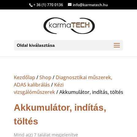
+ 36 (1) 770 0136
info@karmatech.hu
Oldal kiválasztása
Kezdőlap
/
Shop
/
Diagnosztikai műszerek,
ADAS kalibrálás
/
Kézi
vizsgálóműszerek
/ Akkumulátor, indítás, töltés
Akkumulátor, indítás,
töltés
Sorted
Mind a(z) 7 találat megjelenítve