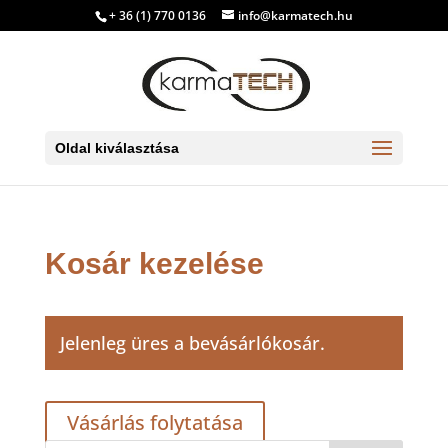
+ 36 (1) 770 0136
info@karmatech.hu
Oldal kiválasztása
Kosár kezelése
Jelenleg üres a bevásárlókosár.
Vásárlás folytatása