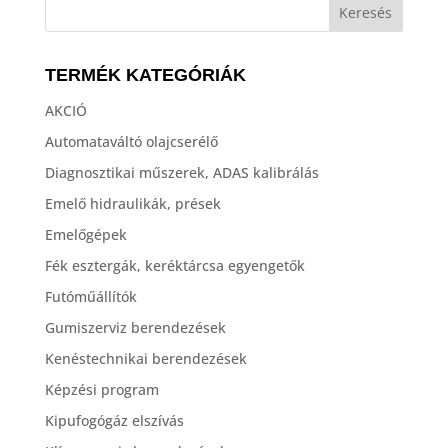
TERMÉK KATEGÓRIÁK
AKCIÓ
Automataváltó olajcserélő
Diagnosztikai műszerek, ADAS kalibrálás
Emelő hidraulikák, prések
Emelőgépek
Fék esztergák, keréktárcsa egyengetők
Futóműállítók
Gumiszerviz berendezések
Kenéstechnikai berendezések
Képzési program
Kipufogógáz elszívás