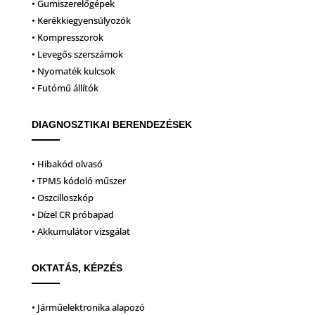
• Gumiszerelőgépek
• Kerékkiegyensúlyozók
• Kompresszorok
• Levegős szerszámok
• Nyomaték kulcsok
• Futómű állítók
DIAGNOSZTIKAI BERENDEZÉSEK
• Hibakód olvasó
• TPMS kódoló műszer
• Oszcilloszkóp
• Dízel CR próbapad
• Akkumulátor vizsgálat
OKTATÁS, KÉPZÉS
• Járműelektronika alapozó