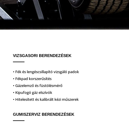
VIZSGASORI BERENDEZÉSEK
• Fék és lengéscsillapító vizsgáló padok
• Fékpad korszerűsítés
• Gázelemző és füstölésmérő
• Kipufogó gáz elszívók
• Hitelesített és kalibrált kézi műszerek
GUMISZERVIZ BERENDEZÉSEK