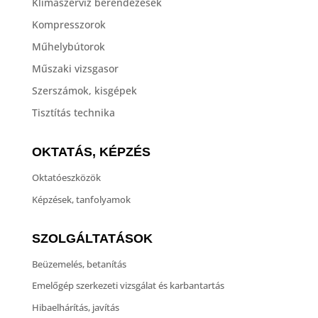
Klímaszerviz berendezések
Kompresszorok
Műhelybútorok
Műszaki vizsgasor
Szerszámok, kisgépek
Tisztítás technika
OKTATÁS, KÉPZÉS
Oktatóeszközök
Képzések, tanfolyamok
SZOLGÁLTATÁSOK
Beüzemelés, betanítás
Emelőgép szerkezeti vizsgálat és karbantartás
Hibaelhárítás, javítás