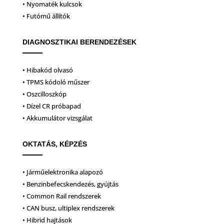
• Nyomaték kulcsok
• Futómű állítók
DIAGNOSZTIKAI BERENDEZÉSEK
• Hibakód olvasó
• TPMS kódoló műszer
• Oszcilloszkóp
• Dízel CR próbapad
• Akkumulátor vizsgálat
OKTATÁS, KÉPZÉS
• Járműelektronika alapozó
• Benzinbefecskendezés, gyújtás
• Common Rail rendszerek
• CAN busz, ultiplex rendszerek
• Hibrid hajtások