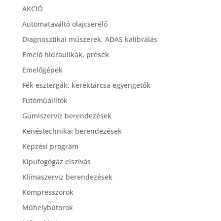
AKCIÓ
Automataváltó olajcserélő
Diagnosztikai műszerek, ADAS kalibrálás
Emelő hidraulikák, prések
Emelőgépek
Fék esztergák, keréktárcsa egyengetők
Futóműállítók
Gumiszerviz berendezések
Kenéstechnikai berendezések
Képzési program
Kipufogógáz elszívás
Klímaszerviz berendezések
Kompresszorok
Műhelybútorok