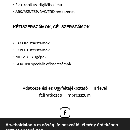
• Elektronikus, digitális klíma
• ABS/ASR/ESP/BAS/EBD rendszerek
KÉZISZERSZÁMOK, CÉLSZERSZÁMOK
• FACOM szerszámok
• EXPERT szerszámok
• METABO kisgépek
• GOVONI speciális célszerszámok
Adatkezelési és Ügyféltájékoztató
|
Hírlevél
feliratkozás
|
Impresszum
A weboldalon a minőségi felhasználói élmény érdekében