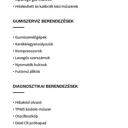
• Hitelesített és kalibrált kézi műszerek
GUMISZERVIZ BERENDEZÉSEK
• Gumiszerelőgépek
• Kerékkiegyensúlyozók
• Kompresszorok
• Levegős szerszámok
• Nyomaték kulcsok
• Futómű állítók
DIAGNOSZTIKAI BERENDEZÉSEK
• Hibakód olvasó
• TPMS kódoló műszer
• Oszcilloszkóp
• Dízel CR próbapad