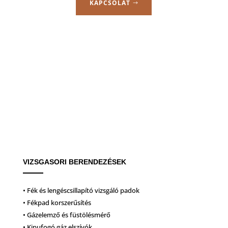
KAPCSOLAT
VIZSGASORI BERENDEZÉSEK
• Fék és lengéscsillapító vizsgáló padok
• Fékpad korszerűsítés
• Gázelemző és füstölésmérő
• Kipufogó gáz elszívók