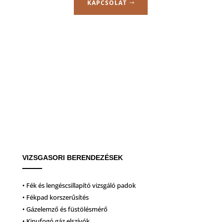
KAPCSOLAT
VIZSGASORI BERENDEZÉSEK
• Fék és lengéscsillapító vizsgáló padok
• Fékpad korszerűsítés
• Gázelemző és füstölésmérő
• Kipufogó gáz elszívók