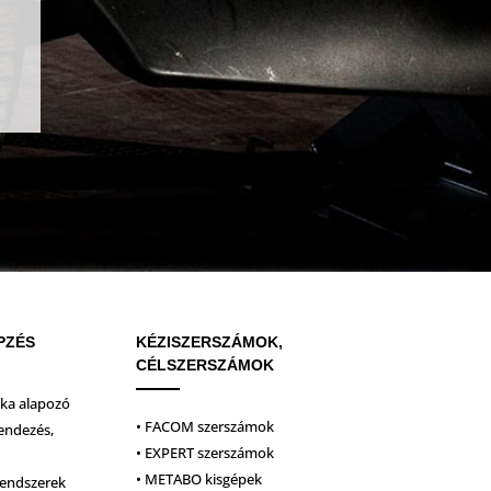
PZÉS
KÉZISZERSZÁMOK,
CÉLSZERSZÁMOK
ika alapozó
• FACOM szerszámok
endezés,
• EXPERT szerszámok
• METABO kisgépek
rendszerek