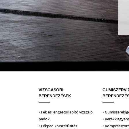
VIZSGASORI
GUMISZERVI
BERENDEZÉSEK
BERENDEZÉ
• Fék és lengéscsillapító vizsgáló
• Gumiszerelőg
padok
• Kerékkiegyen
• Fékpad korszerűsítés
• Kompresszor