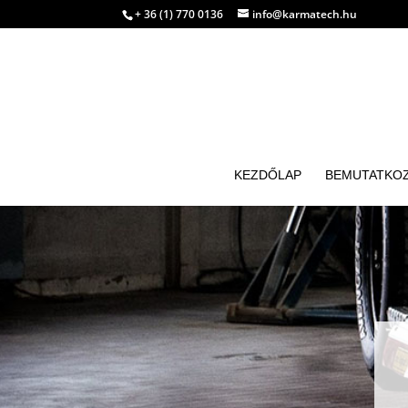
+ 36 (1) 770 0136
info@karmatech.hu
KEZDŐLAP
BEMUTATKO