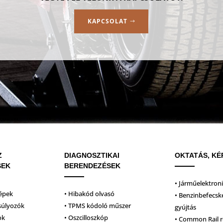
KAPCSOLAT
Z
DIAGNOSZTIKAI
OKTATÁS, KÉ
SEK
BERENDEZÉSEK
• Járműelektron
épek
• Hibakód olvasó
• Benzinbefecsk
súlyozók
• TPMS kódoló műszer
gyújtás
ok
• Oszcilloszkóp
• Common Rail 