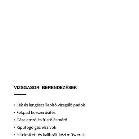
VIZSGASORI BERENDEZÉSEK
• Fék és lengéscsillapító vizsgáló padok
• Fékpad korszerűsítés
• Gázelemző és füstölésmérő
• Kipufogó gáz elszívók
• Hitelesített és kalibrált kézi műszerek