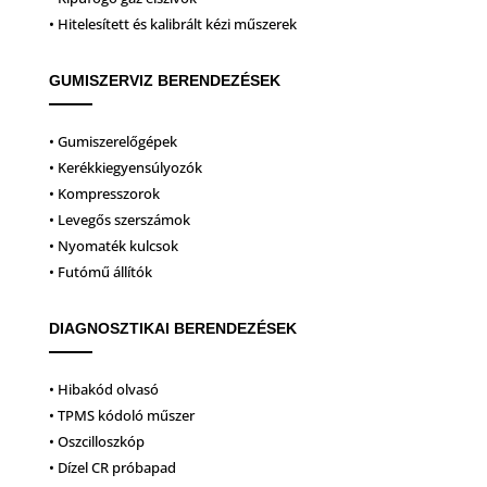
• Hitelesített és kalibrált kézi műszerek
GUMISZERVIZ BERENDEZÉSEK
• Gumiszerelőgépek
• Kerékkiegyensúlyozók
• Kompresszorok
• Levegős szerszámok
• Nyomaték kulcsok
• Futómű állítók
DIAGNOSZTIKAI BERENDEZÉSEK
• Hibakód olvasó
• TPMS kódoló műszer
• Oszcilloszkóp
• Dízel CR próbapad