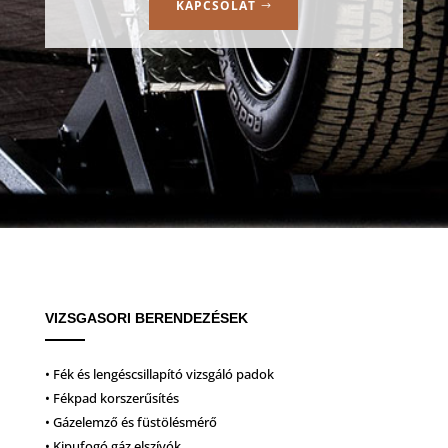
KAPCSOLAT
VIZSGASORI BERENDEZÉSEK
• Fék és lengéscsillapító vizsgáló padok
• Fékpad korszerűsítés
• Gázelemző és füstölésmérő
• Kipufogó gáz elszívók