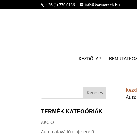
+ 36 (1) 770 0136
info@karmatech.hu
KEZDŐLAP
BEMUTATKO
Kezd
Auto
TERMÉK KATEGÓRIÁK
AKCIÓ
Automataváltó olajcserélő