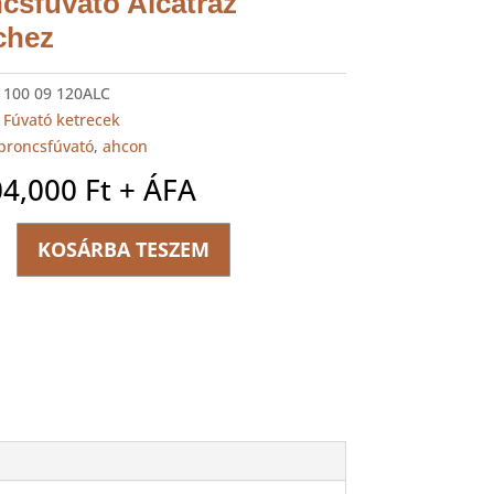
csfúvató Alcatraz
chez
:
100 09 120ALC
:
Fúvató ketrecek
broncsfúvató
,
ahcon
04,000
Ft
+ ÁFA
KOSÁRBA TESZEM
a
úvató
z
ég