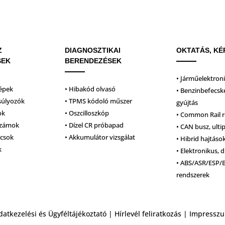
Z
DIAGNOSZTIKAI
OKTATÁS, KÉ
SEK
BERENDEZÉSEK
• Járműelektron
épek
• Hibakód olvasó
• Benzinbefecsk
súlyozók
• TPMS kódoló műszer
gyújtás
ok
• Oszcilloszkóp
• Common Rail 
számok
• Dízel CR próbapad
• CAN busz, ulti
lcsok
• Akkumulátor vizsgálat
• Hibrid hajtáso
k
• Elektronikus, d
• ABS/ASR/ESP/
rendszerek
datkezelési és Ügyféltájékoztató
|
Hírlevél feliratkozás
|
Impressz