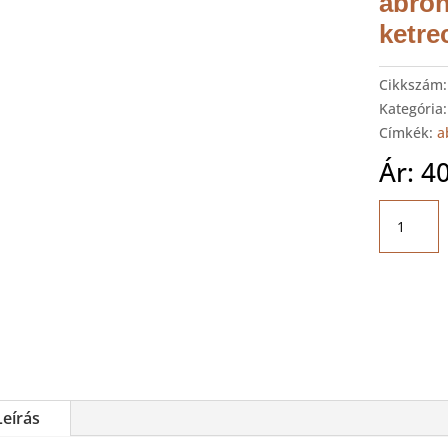
abron
ketre
Cikkszám
Kategória
Címkék:
a
Ár:
4
AHCON
PCI
900/12
Automat
abroncsf
Alcatraz
ketreche
mennyis
Leírás