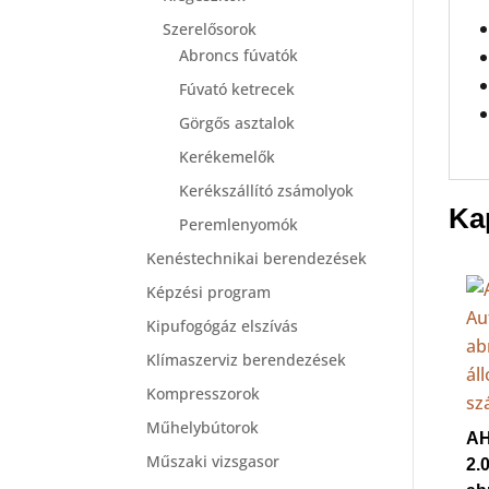
Szerelősorok
Abroncs fúvatók
Fúvató ketrecek
Görgős asztalok
Kerékemelők
Kerékszállító zsámolyok
Ka
Peremlenyomók
Kenéstechnikai berendezések
Képzési program
Kipufogógáz elszívás
Klímaszerviz berendezések
Kompresszorok
Műhelybútorok
AH
Műszaki vizsgasor
2.