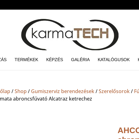
ZÁS
TERMÉKEK
KÉPZÉS
GALÉRIA
KATALÓGUSOK
őlap
/
Shop
/
Gumiszerviz berendezések
/
Szerelősorok
/
F
mata abroncsfúvató Alcatraz ketrechez
AHCO