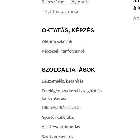
ab
Szerszámok, kisgépek
ál
Tisztítás technika
Ár
OKTATÁS, KÉPZÉS
Oktatóeszközök
Képzések, tanfolyamok
SZOLGÁLTATÁSOK
Beüzemelés, betanítás
Emelőgép szerkezeti vizsgálat és
karbantartás
Hibaelhárítás, javítás
Gyártói kalibrálás
Alkatrész utánpótlás
Szoftver követés