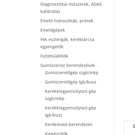
Diagnosztikai műszerek, ADAS
kalibrálás
Emelő hidraulikák, prések
Emelőgépek
Fék esztergák, keréktárcsa
egyengetők
Futóműállítók
Gumiszerviz berendezések
Gumiszerelőgép szgk/mkp
Gumiszerelőgép tgk/busz
Kerékkiegyensúlyozó gép
szgk/mkp
Kerékkiegyensúlyozó gép
tgk/busz
Kerékmosó berendezés
Kiegészítők