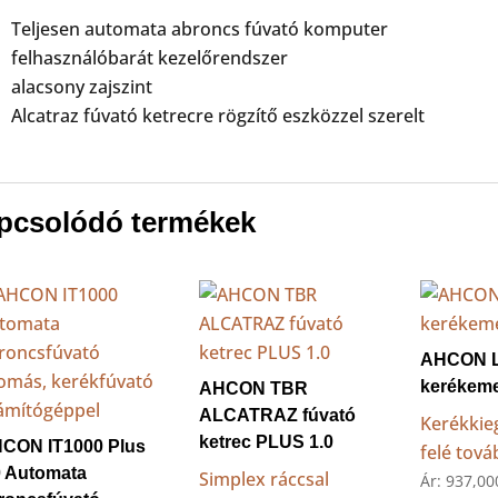
Teljesen automata abroncs fúvató komputer
felhasználóbarát kezelőrendszer
alacsony zajszint
Alcatraz fúvató ketrecre rögzítő eszközzel szerelt
pcsolódó termékek
AHCON L
kerékem
AHCON TBR
ALCATRAZ fúvató
Kerékkie
ketrec PLUS 1.0
CON IT1000 Plus
felé tov
0 Automata
Simplex ráccsal
Ár:
937,0