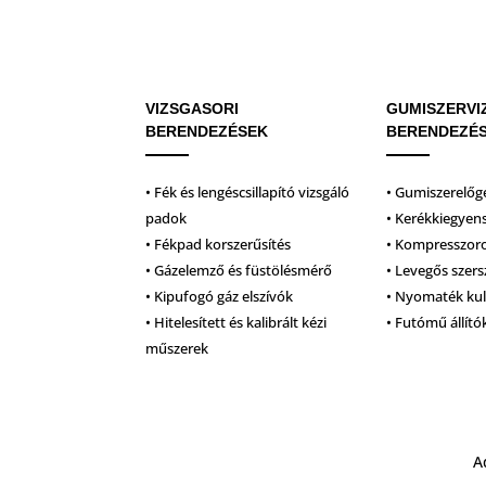
VIZSGASORI
GUMISZERVI
BERENDEZÉSEK
BERENDEZÉ
• Fék és lengéscsillapító vizsgáló
• Gumiszerelőg
padok
• Kerékkiegyen
• Fékpad korszerűsítés
• Kompresszor
• Gázelemző és füstölésmérő
• Levegős szer
• Kipufogó gáz elszívók
• Nyomaték ku
• Hitelesített és kalibrált kézi
• Futómű állító
műszerek
A