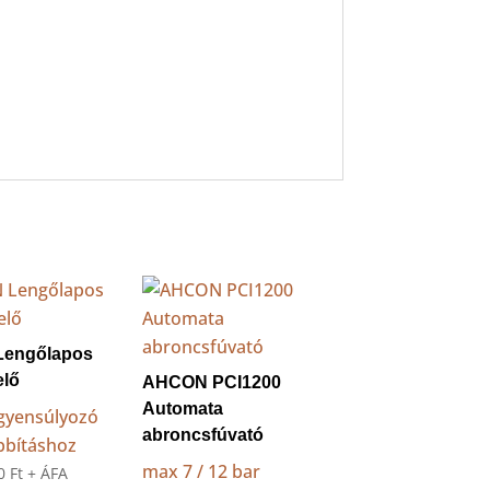
engőlapos
elő
AHCON PCI1200
Automata
gyensúlyozó
abroncsfúvató
ábbításhoz
max 7 / 12 bar
00
Ft
+ ÁFA