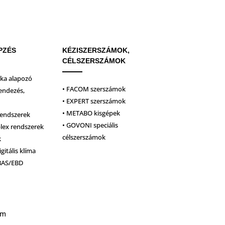
PZÉS
KÉZISZERSZÁMOK,
CÉLSZERSZÁMOK
ika alapozó
• FACOM szerszámok
endezés,
• EXPERT szerszámok
• METABO kisgépek
rendszerek
• GOVONI speciális
plex rendszerek
célszerszámok
k
igitális klíma
BAS/EBD
um