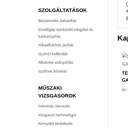
SZOLGÁLTATÁSOK
Beüzemelés, betanítás
Emelőgép szerkezeti vizsgálat és
karbantartás
Ka
Hibaelhárítás, javítás
Gyártói kalibrálás
Alkatrész utánpótlás
Szoftver követés
T
GA
MŰSZAKI
Ár:
VIZSGASOROK
Felmérés, tervezés
Vizsgasori technológia
Komplett kivitelezés