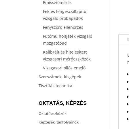
Emissziómérés
Fék és lengéscsillapító
vizsgáló próbapadok
Fényszóró ellenőrzés
Futómű holtjáték vizsgáló
mozgatópad
Kalibrált és hitelesített
vizsgasori mérőeszközök
Vizsgasori ollós emelő
Szerszámok, kisgépek
Tisztítás technika
OKTATÁS, KÉPZÉS
Oktatóeszközök
Képzések, tanfolyamok