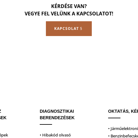
KÉRDÉSE VAN?
VEGYE FEL VELÜNK A KAPCSOLATOT!
KAPCSOLAT
Z
DIAGNOSZTIKAI
OKTATÁS, KÉ
SEK
BERENDEZÉSEK
• Járműelektron
épek
• Hibakód olvasó
• Benzinbefecsk