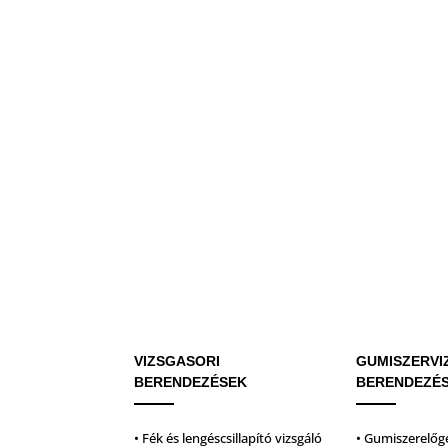
VIZSGASORI
GUMISZERVI
BERENDEZÉSEK
BERENDEZÉ
• Fék és lengéscsillapító vizsgáló
• Gumiszerelőg