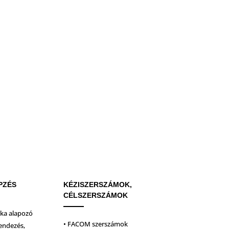
PZÉS
KÉZISZERSZÁMOK,
CÉLSZERSZÁMOK
ika alapozó
• FACOM szerszámok
endezés,