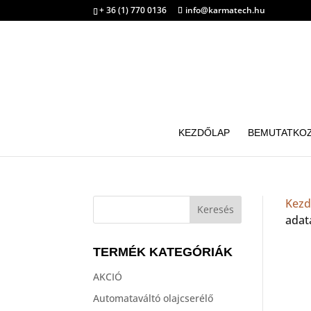
+ 36 (1) 770 0136
info@karmatech.hu
KEZDŐLAP
BEMUTATKO
Kezd
adatá
TERMÉK KATEGÓRIÁK
AKCIÓ
Automataváltó olajcserélő