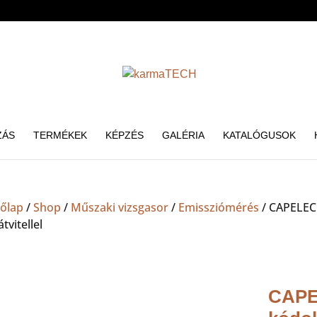
ZÁS
TERMÉKEK
KÉPZÉS
GALÉRIA
KATALÓGUSOK
őlap
/
Shop
/
Műszaki vizsgasor
/
Emissziómérés
/ CAPELEC
tvitellel
CAPE