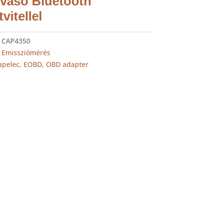
vasó Bluetooth
vitellel
:
CAP4350
:
Emissziómérés
apelec
,
EOBD
,
OBD adapter