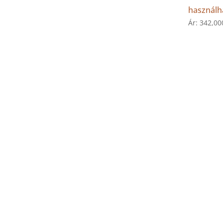
használh
Ár:
342,0