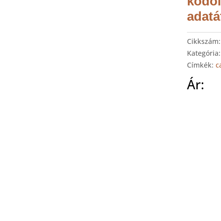
kódol
adatát
Cikkszám
Kategória
Címkék:
c
Ár: