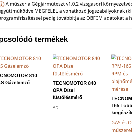
A műszer a Gépjárműteszt v1.0.2 vizsgasori környezet
együttműködve MEGFELEL a vonatkozó jogszabályoknak (kiol
programfrissítéssel pedig továbbítja az OBFCM adatokat a 
pcsolódó termékek
ECNOMOTOR 810
S Gázelemző
TECNOMOTOR 840
OPA Dízel
füstölésmérő
TECNOM
165 Több
Ár:
kiegészí
GAS és 
műszere