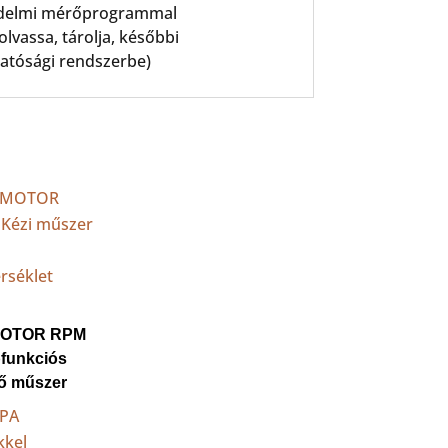
védelmi mérőprogrammal
vassa, tárolja, későbbi
hatósági rendszerbe)
OTOR RPM
funkciós
tő műszer
OPA
kkel