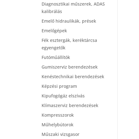
Diagnosztikai műszerek, ADAS
kalibrálás
Emelő hidraulikák, prések
Emelőgépek
Fék esztergák, keréktárcsa
egyengetők
Futóműállítók
Gumiszerviz berendezések
Kenéstechnikai berendezések
Képzési program
Kipufogógáz elszívás
Klímaszerviz berendezések
Kompresszorok
Műhelybútorok
Műszaki vizsgasor