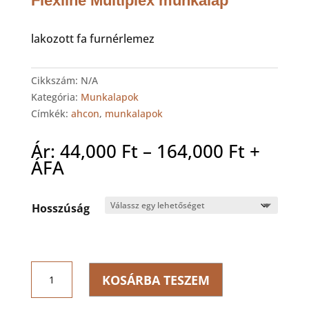
Flexline Multiplex munkalap
lakozott fa furnérlemez
Cikkszám:
N/A
Kategória:
Munkalapok
Címkék:
ahcon
,
munkalapok
Ártart
Ár:
44,000
Ft
–
164,000
Ft
+
44,000 
ÁFA
-
164,000
Hosszúság
Flexline
KOSÁRBA TESZEM
Multiplex
munkalap