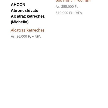
600 mm / 1100 mm
AHCON
Ár:
255,000
Ft
–
Abroncsfúvató
Ártartomány:
310,000
Ft
+ ÁFA
Alcatraz ketrechez
255,000 Ft
(Michelin)
-
Alcatraz ketrechez
310,000 Ft
Ár:
86,000
Ft
+ ÁFA