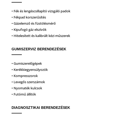
• Fék és lengéscsillapító vizsgáló padok
• Fékpad korszerűsítés
• Gázelemző és füstölésmérő
• Kipufogó gáz elszívók
• Hitelesített és kalibrált kézi műszerek
GUMISZERVIZ BERENDEZÉSEK
• Gumiszerelőgépek
• Kerékkiegyensúlyozók
• Kompresszorok
• Levegős szerszámok
• Nyomaték kulcsok
• Futómű állítók
DIAGNOSZTIKAI BERENDEZÉSEK