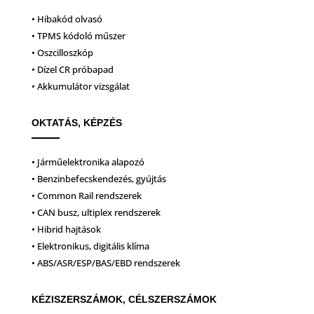
• Hibakód olvasó
• TPMS kódoló műszer
• Oszcilloszkóp
• Dízel CR próbapad
• Akkumulátor vizsgálat
OKTATÁS, KÉPZÉS
• Járműelektronika alapozó
• Benzinbefecskendezés, gyújtás
• Common Rail rendszerek
• CAN busz, ultiplex rendszerek
• Hibrid hajtások
• Elektronikus, digitális klíma
• ABS/ASR/ESP/BAS/EBD rendszerek
KÉZISZERSZÁMOK, CÉLSZERSZÁMOK