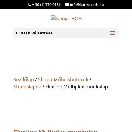
+ 36 (1) 770 0136
info@karmatech.hu
Oldal kiválasztása
Kezdőlap
/
Shop
/
Műhelybútorok
/
Munkalapok
/ Flexline Multiplex munkalap