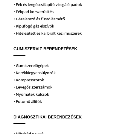
• Fék és lengéscsillapító vizsgáló padok
• Fékpad korszerűsítés
• Gázelemző és füstölésmérő
• Kipufogó gáz elszívók
• Hitelesített és kalibrált kézi műszerek
GUMISZERVIZ BERENDEZÉSEK
• Gumiszerelőgépek
• Kerékkiegyensúlyozók
• Kompresszorok
• Levegős szerszámok
• Nyomaték kulcsok
• Futómű állítók
DIAGNOSZTIKAI BERENDEZÉSEK
• Hibakód olvasó