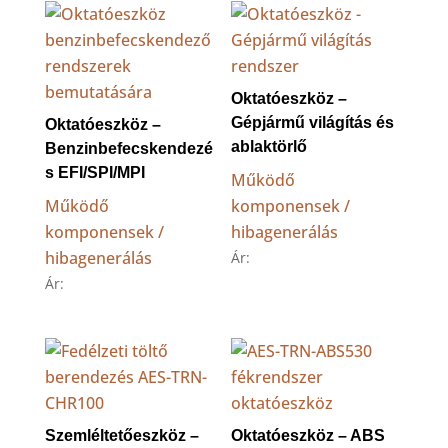
Oktatóeszköz –
Gépjármű világítás és
Oktatóeszköz –
ablaktörlő
Benzinbefecskendezé
s EFI/SPI/MPI
Működő
Működő
komponensek /
komponensek /
hibagenerálás
hibagenerálás
Ár:
Ár:
Szemléltetőeszköz –
Oktatóeszköz – ABS