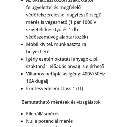
Az oktatóeszközön szakoktatói
felügyelettel és megfelelő
védőfelszereléssel nagyfeszültségű
mérés is végezhető (1 pár 1000 V
szigetelt kesztyű és 1 db
védőszemüveg alaptartozék)
Mobil kivitel, munkaasztalra
helyezhető
Igény esetén oktatási anyagok, pl.
szaktanári előadás anyag is elérhető
Villamos betáplálás igény: 400V/50Hz
16A dugalj
Érintésvédelem Class 1 (IT)
Bemutatható mérések és vizsgálatok
Ellenállásmérés
Nulla potenciál mérés