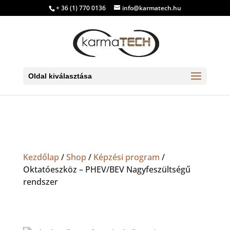
+ 36 (1) 770 0136
info@karmatech.hu
Oldal kiválasztása
Kezdőlap
/
Shop
/
Képzési program
/
Oktatóeszköz – PHEV/BEV Nagyfeszültségű
rendszer