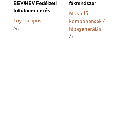
BEV/HEV Fedélzeti
fékrendszer
töltőberendezés
Működő
Toyota típus
komponensek /
Ár:
hibagenerálás
Ár: