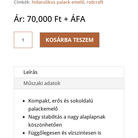
Címkék:
hidarulikus palack emelő
,
rodcraft
Ár:
70,000
Ft
+ ÁFA
RODCRAFT
KOSÁRBA TESZEM
MGN
30
Hidarulikus
emelő
mennyiség
Leírás
Műszaki adatok
Kompakt, erős és sokoldalú
palackemelő
Nagy stabilitás a nagy alaplapnak
köszönhetően
Függőlegesen és vízszintesen is