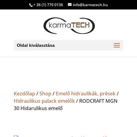
+ 36 (1) 770 0136
info@karmatech.hu
Oldal kiválasztása
Kezdőlap
/
Shop
/
Emelő hidraulikák, prések
/
Hidraulikus palack emelők
/ RODCRAFT MGN
30 Hidarulikus emelő