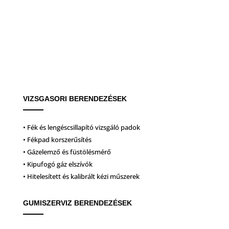
VIZSGASORI BERENDEZÉSEK
• Fék és lengéscsillapító vizsgáló padok
• Fékpad korszerűsítés
• Gázelemző és füstölésmérő
• Kipufogó gáz elszívók
• Hitelesített és kalibrált kézi műszerek
GUMISZERVIZ BERENDEZÉSEK