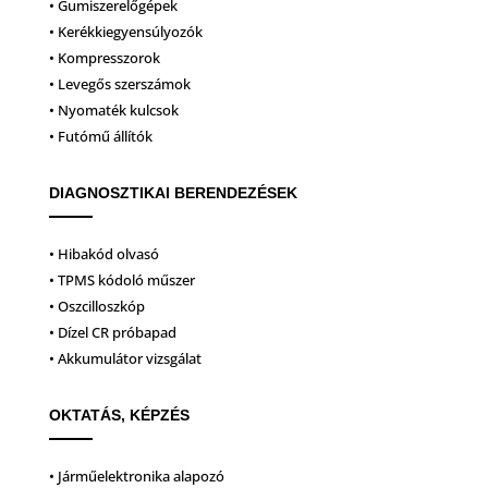
• Gumiszerelőgépek
• Kerékkiegyensúlyozók
• Kompresszorok
• Levegős szerszámok
• Nyomaték kulcsok
• Futómű állítók
DIAGNOSZTIKAI BERENDEZÉSEK
• Hibakód olvasó
• TPMS kódoló műszer
• Oszcilloszkóp
• Dízel CR próbapad
• Akkumulátor vizsgálat
OKTATÁS, KÉPZÉS
• Járműelektronika alapozó