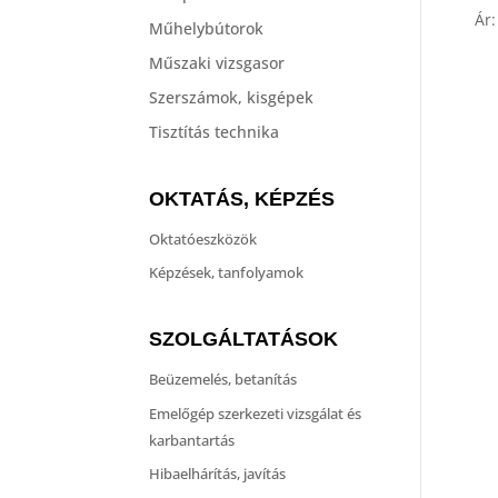
Ár
Műhelybútorok
Műszaki vizsgasor
Szerszámok, kisgépek
Tisztítás technika
OKTATÁS, KÉPZÉS
Oktatóeszközök
Képzések, tanfolyamok
SZOLGÁLTATÁSOK
Beüzemelés, betanítás
Emelőgép szerkezeti vizsgálat és
karbantartás
Hibaelhárítás, javítás