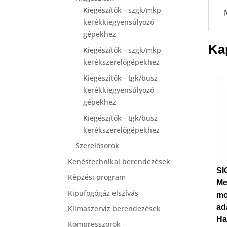
Kiegészítők - szgk/mkp
kerékkiegyensúlyozó
gépekhez
Ka
Kiegészítők - szgk/mkp
kerékszerelőgépekhez
Kiegészítők - tgk/busz
kerékkiegyensúlyozó
gépekhez
Kiegészítők - tgk/busz
kerékszerelőgépekhez
Szerelősorok
Kenéstechnikai berendezések
SI
Képzési program
Me
Kipufogógáz elszívás
mo
ad
Klímaszerviz berendezések
Ha
Kompresszorok