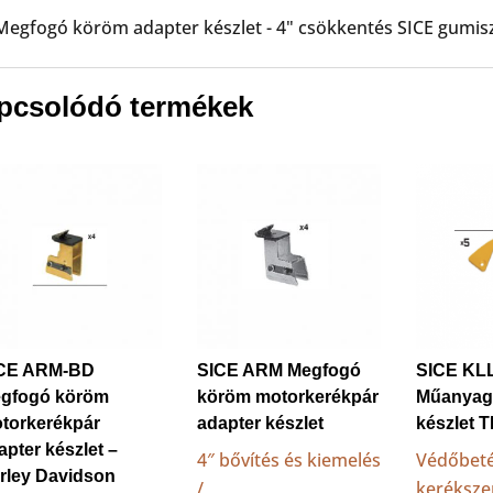
Megfogó köröm adapter készlet - 4" csökkentés SICE gumi
pcsolódó termékek
CE ARM-BD
SICE ARM Megfogó
SICE KL
gfogó köröm
köröm motorkerékpár
Műanyag
torkerékpár
adapter készlet
készlet 
apter készlet –
4″ bővítés és kiemelés
Védőbeté
rley Davidson
/
keréksze