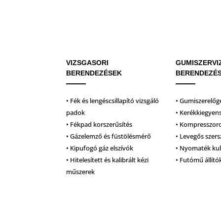
VIZSGASORI
GUMISZERVI
BERENDEZÉSEK
BERENDEZÉ
• Fék és lengéscsillapító vizsgáló
• Gumiszerelőg
padok
• Kerékkiegyen
• Fékpad korszerűsítés
• Kompresszor
• Gázelemző és füstölésmérő
• Levegős szer
• Kipufogó gáz elszívók
• Nyomaték ku
• Hitelesített és kalibrált kézi
• Futómű állító
műszerek