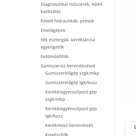
Diagnosztikai műszerek, ADAS
kalibrálás
Emelő hidraulikák, prések
Emelőgépek
Fék esztergák, keréktárcsa
egyengetők
Futóműállítók
Gumiszerviz berendezések
Gumiszerelőgép szgk/mkp
Gumiszerelőgép tgk/busz
Kerékkiegyensúlyozó gép
szgk/mkp
Kerékkiegyensúlyozó gép
tgk/busz
Kerékmosó berendezés
Kiegészítők