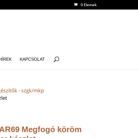
0 Elemek
HÍREK
KAPCSOLAT
gészítők - szgk/mkp
let
 AR69 Megfogó köröm