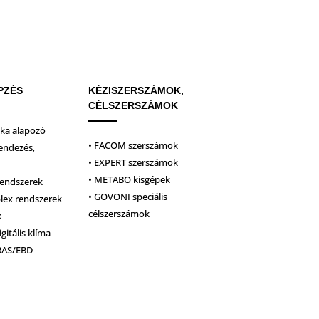
PZÉS
KÉZISZERSZÁMOK,
CÉLSZERSZÁMOK
ika alapozó
• FACOM szerszámok
endezés,
• EXPERT szerszámok
• METABO kisgépek
rendszerek
• GOVONI speciális
plex rendszerek
célszerszámok
k
igitális klíma
BAS/EBD