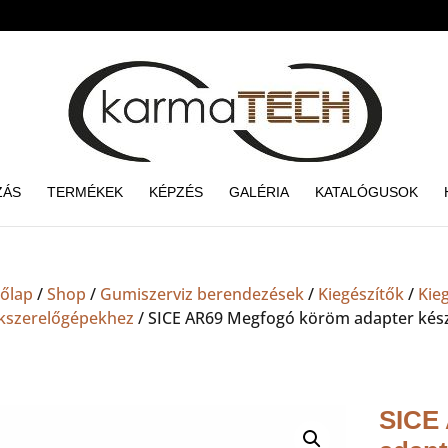
ZÁS
TERMÉKEK
KÉPZÉS
GALÉRIA
KATALÓGUSOK
őlap
/
Shop
/
Gumiszerviz berendezések
/
Kiegészítők
/
Kie
kszerelőgépekhez
/ SICE AR69 Megfogó köröm adapter kész
SICE