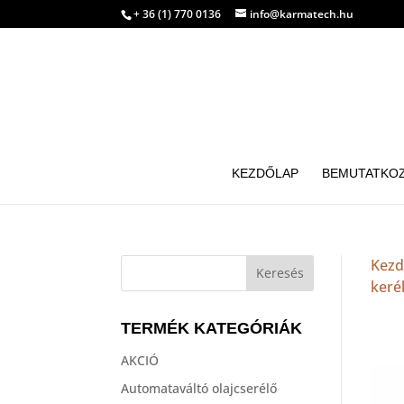
+ 36 (1) 770 0136
info@karmatech.hu
KEZDŐLAP
BEMUTATKO
Kezd
keré
TERMÉK KATEGÓRIÁK
AKCIÓ
Automataváltó olajcserélő