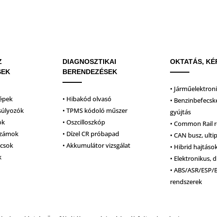
Z
DIAGNOSZTIKAI
OKTATÁS, KÉ
SEK
BERENDEZÉSEK
• Járműelektron
épek
• Hibakód olvasó
• Benzinbefecsk
súlyozók
• TPMS kódoló műszer
gyújtás
ok
• Oszcilloszkóp
• Common Rail 
számok
• Dízel CR próbapad
• CAN busz, ulti
lcsok
• Akkumulátor vizsgálat
• Hibrid hajtáso
k
• Elektronikus, d
• ABS/ASR/ESP/
rendszerek