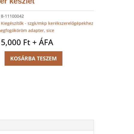
er készlet
:
8-11100042
:
Kiegészítők - szgk/mkp kerékszerelőgépekhez
egfogóköröm adapter
,
sice
15,000
Ft
+ ÁFA
KOSÁRBA TESZEM
ég