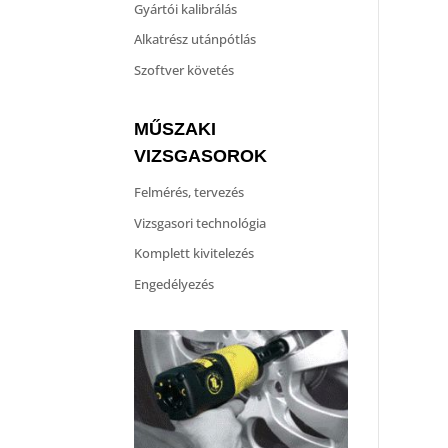
Gyártói kalibrálás
Alkatrész utánpótlás
Szoftver követés
MŰSZAKI
VIZSGASOROK
Felmérés, tervezés
Vizsgasori technológia
Komplett kivitelezés
Engedélyezés