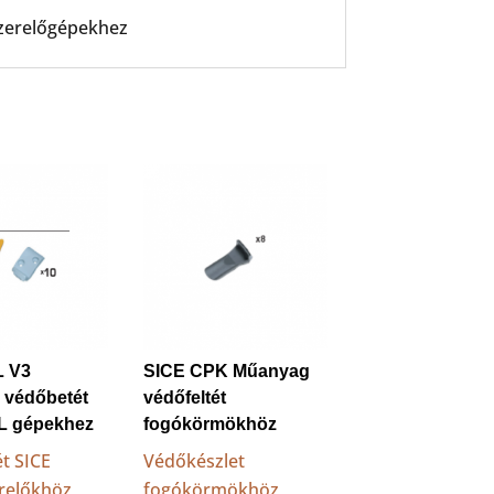
szerelőgépekhez
L V3
SICE CPK Műanyag
 védőbetét
védőfeltét
TL gépekhez
fogókörmökhöz
t SICE
Védőkészlet
relőkhöz
fogókörmökhöz