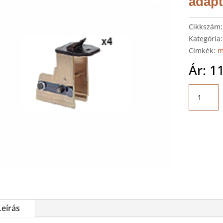
adapt
Cikkszám
Kategória
Címkék:
m
Ár:
1
SICE
AR69
Megfogó
köröm
adapter
készlet
mennyis
Leírás