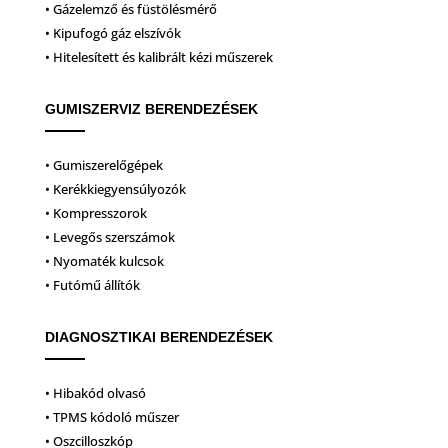
• Gázelemző és füstölésmérő
• Kipufogó gáz elszívók
• Hitelesített és kalibrált kézi műszerek
GUMISZERVIZ BERENDEZÉSEK
• Gumiszerelőgépek
• Kerékkiegyensúlyozók
• Kompresszorok
• Levegős szerszámok
• Nyomaték kulcsok
• Futómű állítók
DIAGNOSZTIKAI BERENDEZÉSEK
• Hibakód olvasó
• TPMS kódoló műszer
• Oszcilloszkóp