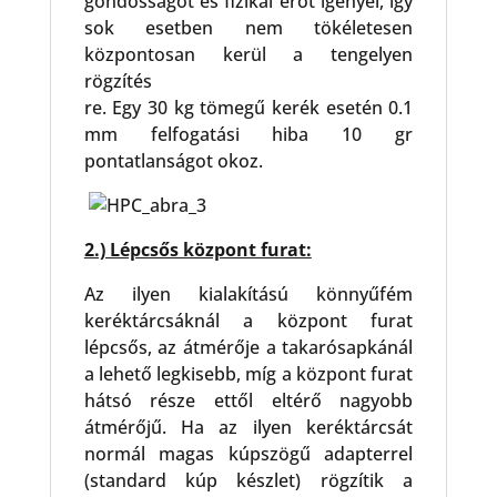
gondosságot és fizikai erőt igényel, így
sok esetben nem tökéletesen
központosan kerül a tengelyen
rögzítés
re. Egy 30 kg tömegű kerék esetén 0.1
mm felfogatási hiba 10 gr
pontatlanságot okoz.
2.) Lépcsős központ furat:
Az ilyen kialakítású könnyűfém
keréktárcsáknál a központ furat
lépcsős, az átmérője a takarósapkánál
a lehető legkisebb, míg a központ furat
hátsó része ettől eltérő nagyobb
átmérőjű. Ha az ilyen keréktárcsát
normál magas kúpszögű adapterrel
(standard kúp készlet) rögzítik a