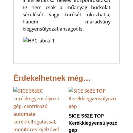
a keréktárcsa helyes központosítását
Ez nem csak a műanyag burkolat
sérülését vagy törését okozhatja,
hanem maradvány
kiegyensúlyozatlanságot is.
Érdekelhetnek még…
SICE S62E TOP
Kerékkiegyensúlyozó
gép