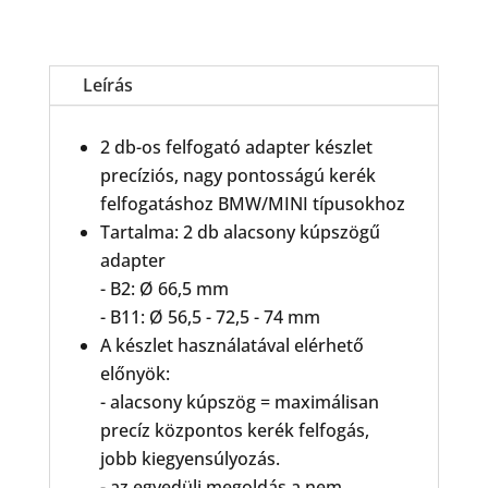
Nagy
pontosságú
kúpkészlet
mennyiség
Leírás
2 db-os felfogató adapter készlet
precíziós, nagy pontosságú kerék
felfogatáshoz BMW/MINI típusokhoz
Tartalma: 2 db alacsony kúpszögű
adapter
- B2: Ø 66,5 mm
- B11: Ø 56,5 - 72,5 - 74 mm
A készlet használatával elérhető
előnyök:
- alacsony kúpszög = maximálisan
precíz központos kerék felfogás,
jobb kiegyensúlyozás.
- az egyedüli megoldás a nem