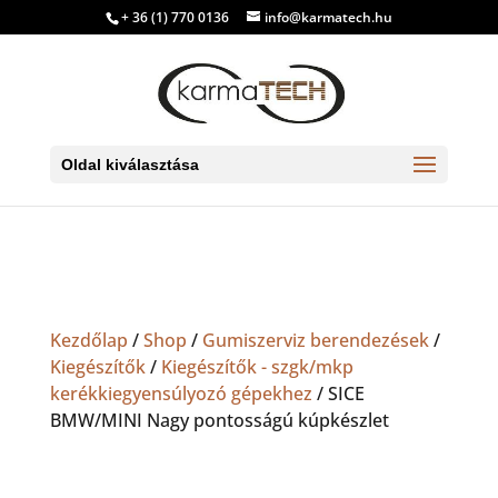
+ 36 (1) 770 0136
info@karmatech.hu
Oldal kiválasztása
Kezdőlap
/
Shop
/
Gumiszerviz berendezések
/
Kiegészítők
/
Kiegészítők - szgk/mkp
kerékkiegyensúlyozó gépekhez
/ SICE
BMW/MINI Nagy pontosságú kúpkészlet