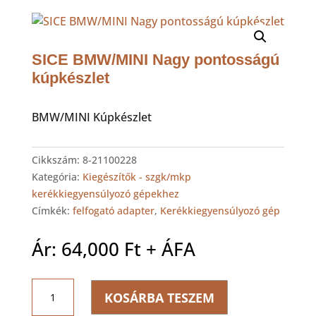
SICE BMW/MINI Nagy pontosságú
kúpkészlet
BMW/MINI Kúpkészlet
Cikkszám:
8-21100228
Kategória:
Kiegészítők - szgk/mkp
kerékkiegyensúlyozó gépekhez
Címkék:
felfogató adapter
,
Kerékkiegyensúlyozó gép
Ár:
64,000
Ft
+ ÁFA
SICE
KOSÁRBA TESZEM
BMW/MINI