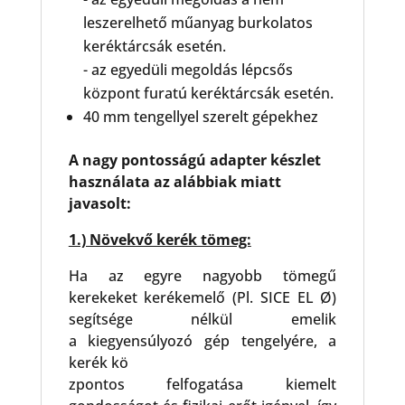
leszerelhető műanyag burkolatos
keréktárcsák esetén.
- az egyedüli megoldás lépcsős
központ furatú keréktárcsák esetén.
40 mm tengellyel szerelt gépekhez
A nagy pontosságú adapter készlet
használata az alábbiak miatt
javasolt:
1.) Növekvő kerék tömeg:
Ha az egyre nagyobb tömegű
kerekeket kerékemelő (Pl. SICE EL Ø)
segítsége nélkül emelik
a kiegyensúlyozó gép tengelyére, a
kerék kö
zpontos felfogatása kiemelt