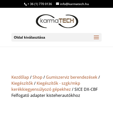
+ 36 (1) 770 0136
info@karmatech.hu
Oldal kiválasztása
Kezdőlap
/
Shop
/
Gumiszerviz berendezések
/
Kiegészítők
/
Kiegészítők - szgk/mkp
kerékkiegyensúlyozó gépekhez
/ SICE DX-CBF
Felfogató adapter kisteherautókhoz