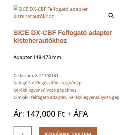
SICE DX-CBF Felfogató adapter
kisteherautókhoz
Adapter 118-173 mm
Cikkszám:
8-21100141
Kategória:
Kiegészítők - szgk/mkp
kerékkiegyensúlyozó gépekhez
Címkék:
felfogató adapter
,
Kerékkiegyensúlyozó gép
Ár:
147,000
Ft
+ ÁFA
SICE
KOSÁRBA TESZEM