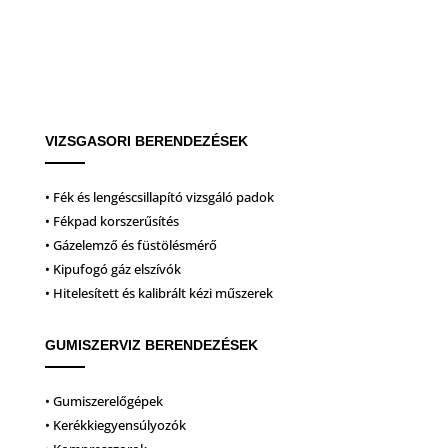
VIZSGASORI BERENDEZÉSEK
• Fék és lengéscsillapító vizsgáló padok
• Fékpad korszerűsítés
• Gázelemző és füstölésmérő
• Kipufogó gáz elszívók
• Hitelesített és kalibrált kézi műszerek
GUMISZERVIZ BERENDEZÉSEK
• Gumiszerelőgépek
• Kerékkiegyensúlyozók