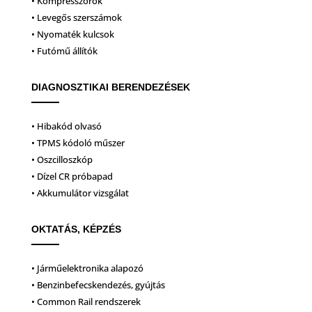
• Kompresszorok
• Levegős szerszámok
• Nyomaték kulcsok
• Futómű állítók
DIAGNOSZTIKAI BERENDEZÉSEK
• Hibakód olvasó
• TPMS kódoló műszer
• Oszcilloszkóp
• Dízel CR próbapad
• Akkumulátor vizsgálat
OKTATÁS, KÉPZÉS
• Járműelektronika alapozó
• Benzinbefecskendezés, gyújtás
• Common Rail rendszerek