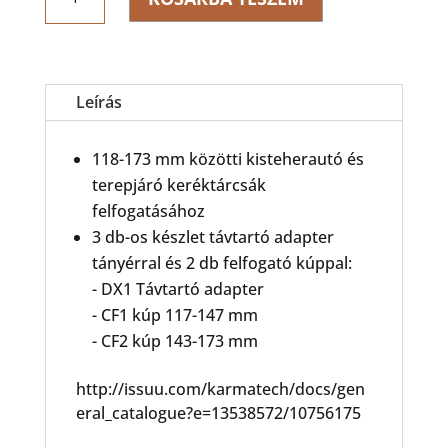
DX-
CBF
Felfogató
adapter
kisteherautókhoz
Leírás
mennyiség
118-173 mm közötti kisteherautó és
terepjáró keréktárcsák
felfogatásához
3 db-os készlet távtartó adapter
tányérral és 2 db felfogató kúppal:
- DX1 Távtartó adapter
- CF1 kúp 117-147 mm
- CF2 kúp 143-173 mm
http://issuu.com/karmatech/docs/gen
eral_catalogue?e=13538572/10756175