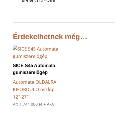
kedvező árszint
Érdekelhetnek még…
SICE S45 Automata
gumiszerelőgép
Automata OLDALRA
KIFORDULÓ oszlop,
12″-27″
Ár:
1,744,000
Ft
+ ÁFA