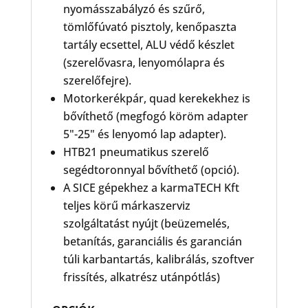
nyomásszabályzó és szűrő,
tömlőfúvató pisztoly, kenőpaszta
tartály ecsettel, ALU védő készlet
(szerelővasra, lenyomólapra és
szerelőfejre).
Motorkerékpár, quad kerekekhez is
bővíthető (megfogó köröm adapter
5"-25" és lenyomó lap adapter).
HTB21 pneumatikus szerelő
segédtoronnyal bővíthető (opció).
A SICE gépekhez a karmaTECH Kft
teljes körű márkaszerviz
szolgáltatást nyújt (beüzemelés,
betanítás, garanciális és garancián
túli karbantartás, kalibrálás, szoftver
frissítés, alkatrész utánpótlás)