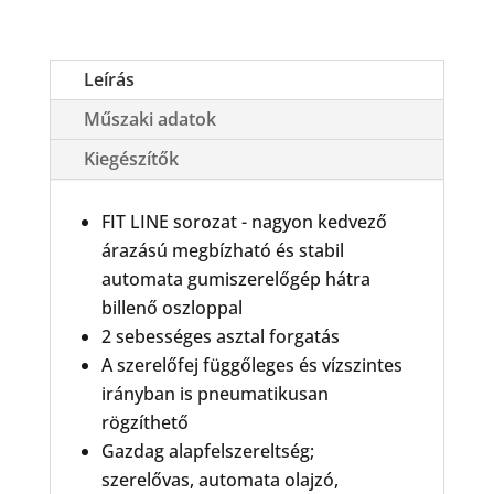
Line
FL41A
Automata
gumiszerelőgép
Leírás
mennyiség
Műszaki adatok
Kiegészítők
FIT LINE sorozat - nagyon kedvező
árazású megbízható és stabil
automata gumiszerelőgép hátra
billenő oszloppal
2 sebességes asztal forgatás
A szerelőfej függőleges és vízszintes
irányban is pneumatikusan
rögzíthető
Gazdag alapfelszereltség;
szerelővas, automata olajzó,