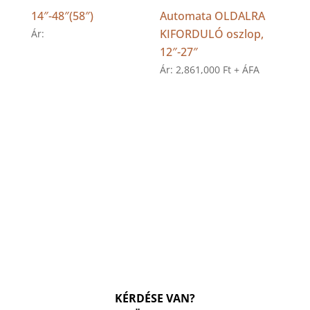
14″-48″(58″)
Automata OLDALRA
KIFORDULÓ oszlop,
Ár:
12″-27″
Ár:
2,861,000
Ft
+ ÁFA
KÉRDÉSE VAN?