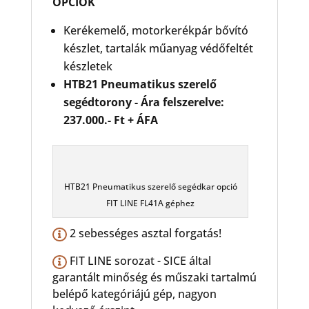
OPCIÓK
Kerékemelő, motorkerékpár bővító
készlet, tartalák műanyag védőfeltét
készletek
HTB21 Pneumatikus szerelő
segédtorony - Ára felszerelve:
237.000.- Ft + ÁFA
HTB21 Pneumatikus szerelő segédkar opció
FIT LINE FL41A géphez
2 sebességes asztal forgatás!
FIT LINE sorozat - SICE által
garantált minőség és műszaki tartalmú
belépő kategóriájú gép, nagyon