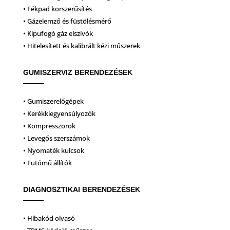
• Fékpad korszerűsítés
• Gázelemző és füstölésmérő
• Kipufogó gáz elszívók
• Hitelesített és kalibrált kézi műszerek
GUMISZERVIZ BERENDEZÉSEK
• Gumiszerelőgépek
• Kerékkiegyensúlyozók
• Kompresszorok
• Levegős szerszámok
• Nyomaték kulcsok
• Futómű állítók
DIAGNOSZTIKAI BERENDEZÉSEK
• Hibakód olvasó