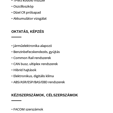
• TPMS kódoló műszer
• Oszcilloszkóp
• Dízel CR próbapad
• Akkumulátor vizsgálat
OKTATÁS, KÉPZÉS
• Járműelektronika alapozó
• Benzinbefecskendezés, gyújtás
• Common Rail rendszerek
• CAN busz, ultiplex rendszerek
• Hibrid hajtások
• Elektronikus, digitális klíma
• ABS/ASR/ESP/BAS/EBD rendszerek
KÉZISZERSZÁMOK, CÉLSZERSZÁMOK
• FACOM szerszámok