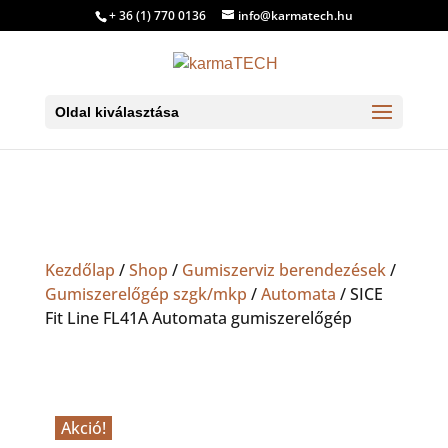
+ 36 (1) 770 0136
info@karmatech.hu
Oldal kiválasztása
Kezdőlap
/
Shop
/
Gumiszerviz berendezések
/
Gumiszerelőgép szgk/mkp
/
Automata
/ SICE
Fit Line FL41A Automata gumiszerelőgép
Akció!