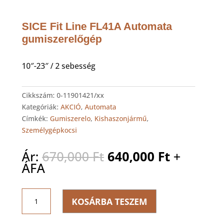
SICE Fit Line FL41A Automata
gumiszerelőgép
10″-23″ / 2 sebesség
Cikkszám:
0-11901421/xx
Kategóriák:
AKCIÓ
,
Automata
Címkék:
Gumiszerelo
,
Kishaszonjármű
,
Személygépkocsi
Original
Current
Ár:
670,000
Ft
640,000
Ft
+
price
price
ÁFA
was:
is:
670,000 Ft.
640,000 
SICE
KOSÁRBA TESZEM
Fit