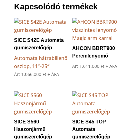
Kapcsolódó termékek
SICE S42E Automata
gumiszerelőgép
AHCON BBRT900
Peremlenyomó
Automata hátrabillenő
oszlop, 11″-25″
Ár:
1,611,000
Ft
+ ÁFA
Ár:
1,066,000
Ft
+ ÁFA
SICE S560
SICE S45 TOP
Haszonjármű
Automata
gumiszerelőgép
gumiszerelőgép