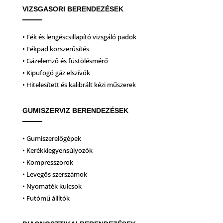
VIZSGASORI BERENDEZÉSEK
• Fék és lengéscsillapító vizsgáló padok
• Fékpad korszerűsítés
• Gázelemző és füstölésmérő
• Kipufogó gáz elszívók
• Hitelesített és kalibrált kézi műszerek
GUMISZERVIZ BERENDEZÉSEK
• Gumiszerelőgépek
• Kerékkiegyensúlyozók
• Kompresszorok
• Levegős szerszámok
• Nyomaték kulcsok
• Futómű állítók