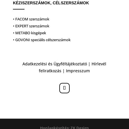
KÉZISZERSZÁMOK, CÉLSZERSZÁMOK
• FACOM szerszámok
• EXPERT szerszámok
• METABO kisgépek
• GOVONI speciális célszerszámok
Adatkezelési és Ügyféltájékoztató
|
Hírlevél
feliratkozás
|
Impresszum
Honlapkészítés: ZK Design