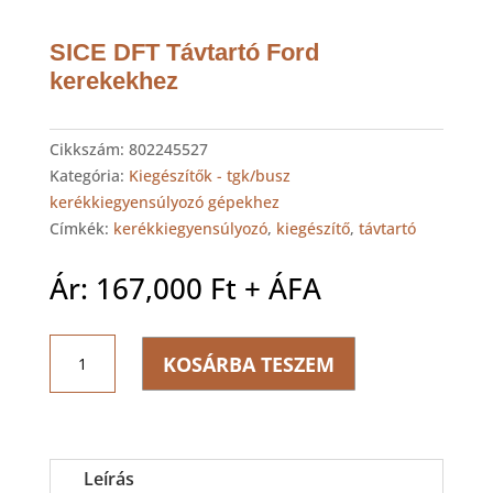
SICE DFT Távtartó Ford
kerekekhez
Cikkszám:
802245527
Kategória:
Kiegészítők - tgk/busz
kerékkiegyensúlyozó gépekhez
Címkék:
kerékkiegyensúlyozó
,
kiegészítő
,
távtartó
Ár:
167,000
Ft
+ ÁFA
SICE
KOSÁRBA TESZEM
DFT
Távtartó
Ford
kerekekhez
mennyiség
Leírás