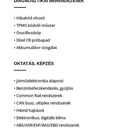
DIAGNOSZTIKAI BERENDEZÉSEK
• Hibakód olvasó
• TPMS kódoló műszer
• Oszcilloszkóp
• Dízel CR próbapad
• Akkumulátor vizsgálat
OKTATÁS, KÉPZÉS
• Járműelektronika alapozó
• Benzinbefecskendezés, gyújtás
• Common Rail rendszerek
• CAN busz, ultiplex rendszerek
• Hibrid hajtások
• Elektronikus, digitális klíma
• ABS/ASR/ESP/BAS/EBD rendszerek