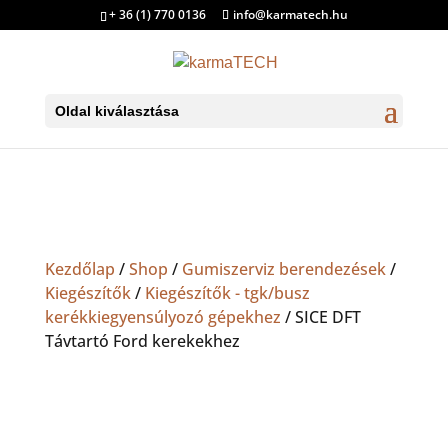
+ 36 (1) 770 0136
info@karmatech.hu
Oldal kiválasztása
Kezdőlap
/
Shop
/
Gumiszerviz berendezések
/
Kiegészítők
/
Kiegészítők - tgk/busz
kerékkiegyensúlyozó gépekhez
/ SICE DFT
Távtartó Ford kerekekhez