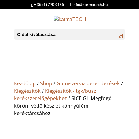
+ 36 (1) 770 0136
info@karmatech.hu
Oldal kiválasztása
Kezdőlap
/
Shop
/
Gumiszerviz berendezések
/
Kiegészítők
/
Kiegészítők - tgk/busz
kerékszerelőgépekhez
/ SICE GL Megfogó
köröm védő készlet könnyűfém
keréktárcsához