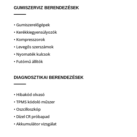
GUMISZERVIZ BERENDEZÉSEK
• Gumiszerelőgépek
• Kerékkiegyensúlyozók
• Kompresszorok
• Levegős szerszámok
• Nyomaték kulcsok
• Futómű állítók
DIAGNOSZTIKAI BERENDEZÉSEK
• Hibakód olvasó
• TPMS kódoló műszer
• Oszcilloszkóp
• Dízel CR próbapad
• Akkumulátor vizsgálat