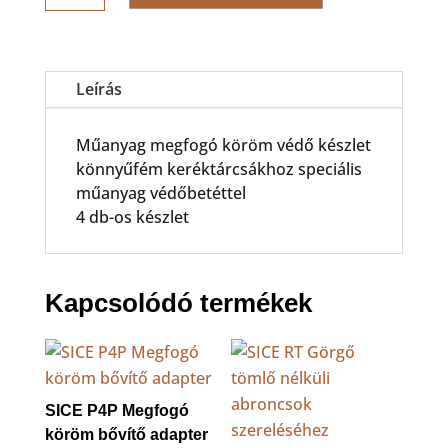
Megfogó
köröm
védő
készlet
Leírás
könnyűfém
keréktárcsához
Műanyag megfogó köröm védő készlet
mennyiség
könnyűfém keréktárcsákhoz speciális
műanyag védőbetéttel
4 db-os készlet
Kapcsolódó termékek
SICE P4P Megfogó
köröm bővítő adapter