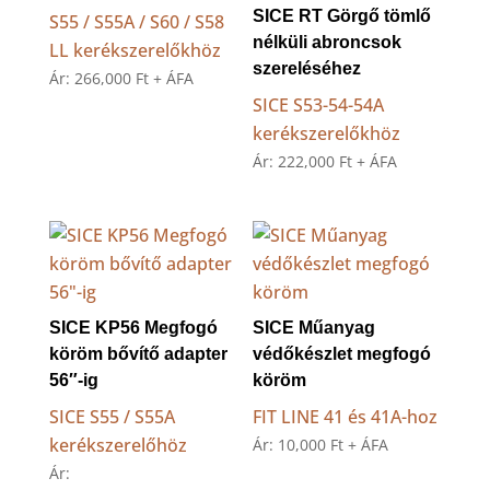
SICE RT Görgő tömlő
S55 / S55A / S60 / S58
nélküli abroncsok
LL kerékszerelőkhöz
szereléséhez
Ár:
266,000
Ft
+ ÁFA
SICE S53-54-54A
kerékszerelőkhöz
Ár:
222,000
Ft
+ ÁFA
SICE KP56 Megfogó
SICE Műanyag
köröm bővítő adapter
védőkészlet megfogó
56″-ig
köröm
SICE S55 / S55A
FIT LINE 41 és 41A-hoz
kerékszerelőhöz
Ár:
10,000
Ft
+ ÁFA
Ár: