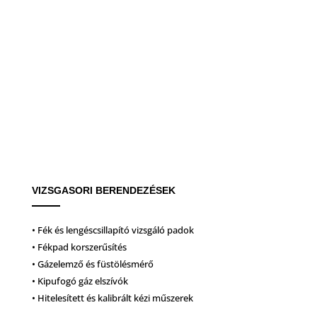
VIZSGASORI BERENDEZÉSEK
• Fék és lengéscsillapító vizsgáló padok
• Fékpad korszerűsítés
• Gázelemző és füstölésmérő
• Kipufogó gáz elszívók
• Hitelesített és kalibrált kézi műszerek