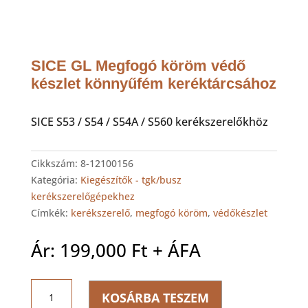
SICE GL Megfogó köröm védő
készlet könnyűfém keréktárcsához
SICE S53 / S54 / S54A / S560 kerékszerelőkhöz
Cikkszám:
8-12100156
Kategória:
Kiegészítők - tgk/busz
kerékszerelőgépekhez
Címkék:
kerékszerelő
,
megfogó köröm
,
védőkészlet
Ár:
199,000
Ft
+ ÁFA
SICE
KOSÁRBA TESZEM
GL