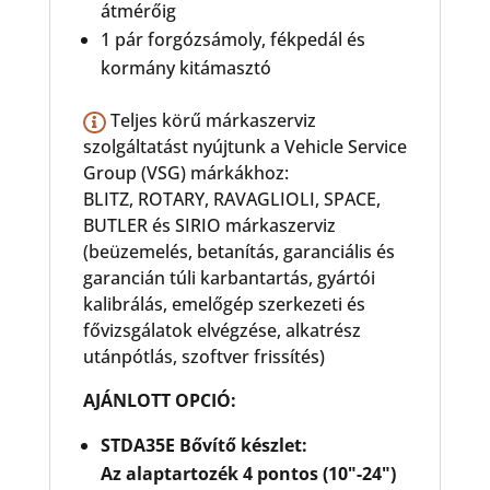
átmérőig
1 pár forgózsámoly, fékpedál és
kormány kitámasztó
Teljes körű márkaszerviz
szolgáltatást nyújtunk a Vehicle Service
Group (VSG) márkákhoz:
BLITZ, ROTARY, RAVAGLIOLI, SPACE,
BUTLER és SIRIO márkaszerviz
(beüzemelés, betanítás, garanciális és
garancián túli karbantartás, gyártói
kalibrálás, emelőgép szerkezeti és
fővizsgálatok elvégzése, alkatrész
utánpótlás, szoftver frissítés)
AJÁNLOTT OPCIÓ:
STDA35E Bővítő készlet:
Az alaptartozék 4 pontos (10"-24")