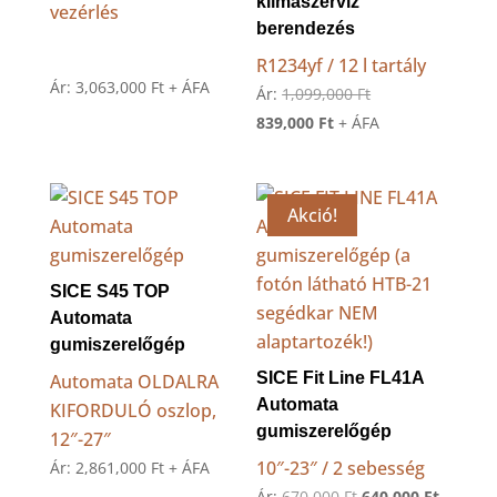
klímaszerviz
vezérlés
berendezés
R1234yf / 12 l tartály
Ár:
3,063,000
Ft
+ ÁFA
Original
Ár:
1,099,000
Ft
Current
price
839,000
Ft
+ ÁFA
price
was:
is:
1,099,000 Ft.
839,000 Ft.
Akció!
SICE S45 TOP
Automata
gumiszerelőgép
SICE Fit Line FL41A
Automata OLDALRA
Automata
KIFORDULÓ oszlop,
gumiszerelőgép
12″-27″
10″-23″ / 2 sebesség
Ár:
2,861,000
Ft
+ ÁFA
Original
Current
Ár:
670,000
Ft
640,000
Ft