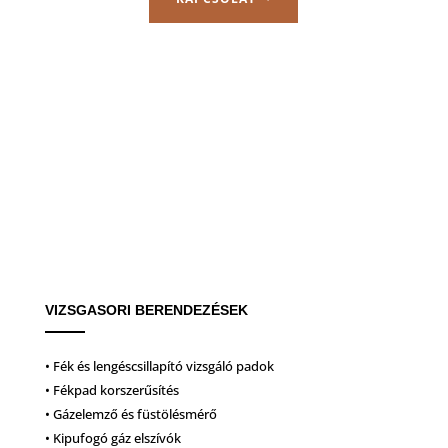
VIZSGASORI BERENDEZÉSEK
• Fék és lengéscsillapító vizsgáló padok
• Fékpad korszerűsítés
• Gázelemző és füstölésmérő
• Kipufogó gáz elszívók