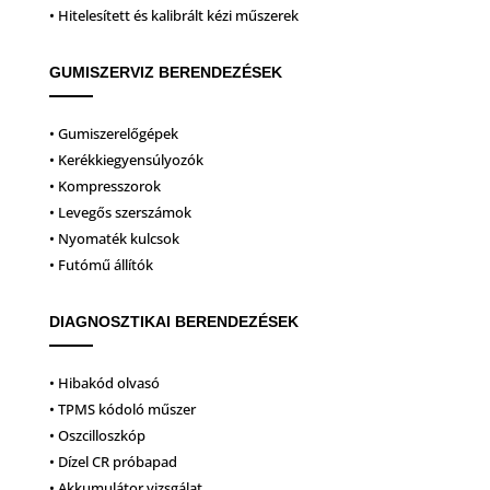
• Hitelesített és kalibrált kézi műszerek
GUMISZERVIZ BERENDEZÉSEK
• Gumiszerelőgépek
• Kerékkiegyensúlyozók
• Kompresszorok
• Levegős szerszámok
• Nyomaték kulcsok
• Futómű állítók
DIAGNOSZTIKAI BERENDEZÉSEK
• Hibakód olvasó
• TPMS kódoló műszer
• Oszcilloszkóp
• Dízel CR próbapad
• Akkumulátor vizsgálat