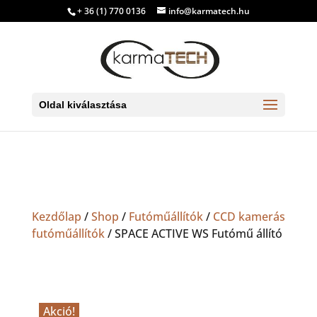
+ 36 (1) 770 0136
info@karmatech.hu
Oldal kiválasztása
Kezdőlap
/
Shop
/
Futóműállítók
/
CCD kamerás
futóműállítók
/ SPACE ACTIVE WS Futómű állító
Akció!