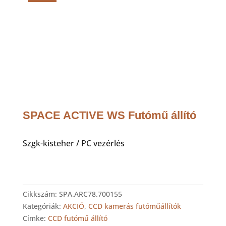
SPACE ACTIVE WS Futómű állító
Szgk-kisteher / PC vezérlés
Cikkszám:
SPA.ARC78.700155
Kategóriák:
AKCIÓ
,
CCD kamerás futóműállítók
Címke:
CCD futómű állító