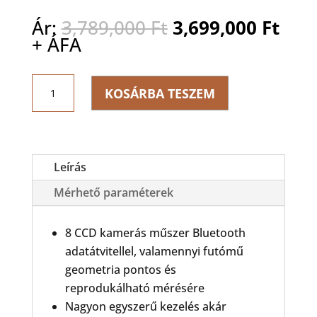
Original
Cur
Ár:
3,789,000
Ft
3,699,000
Ft
price
pric
+ ÁFA
was:
is:
3,789,000 Ft.
3,69
SPACE
KOSÁRBA TESZEM
ACTIVE
WS
Futómű
állító
mennyiség
Leírás
Mérhető paraméterek
8 CCD kamerás műszer Bluetooth
adatátvitellel, valamennyi futómű
geometria pontos és
reprodukálható mérésére
Nagyon egyszerű kezelés akár