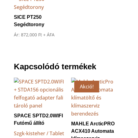
SICE PT250
Segédtorony
Ár:
872,000
Ft
+ ÁFA
Kapcsolódó termékek
Akció!
SPACE SPTD2.0WIFI
Futómű állító
MAHLE ArcticPRO
ACX410 Automata
Szgk-kisteher / Tablet