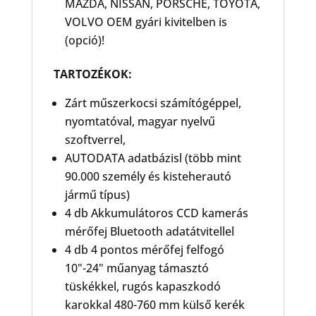
MAZDA, NISSAN, PORSCHE, TOYOTA,
VOLVO OEM gyári kivitelben is
(opció)!
TARTOZÉKOK:
Zárt műszerkocsi számítógéppel,
nyomtatóval, magyar nyelvű
szoftverrel,
AUTODATA adatbázisl (több mint
90.000 személy és kisteherautó
jármű típus)
4 db Akkumulátoros CCD kamerás
mérőfej Bluetooth adatátvitellel
4 db 4 pontos mérőfej felfogó
10"-24" műanyag támasztó
tüskékkel, rugós kapaszkodó
karokkal 480-760 mm külső kerék