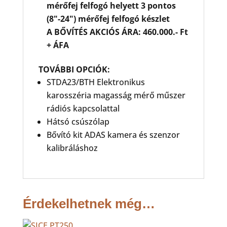
mérőfej felfogó helyett 3 pontos
(8"-24") mérőfej felfogó készlet
A BŐVÍTÉS AKCIÓS ÁRA: 460.000.- Ft
+ ÁFA
TOVÁBBI OPCIÓK:
STDA23/BTH Elektronikus
karosszéria magasság mérő műszer
rádiós kapcsolattal
Hátsó csúszólap
Bővító kit ADAS kamera és szenzor
kalibráláshoz
Érdekelhetnek még…