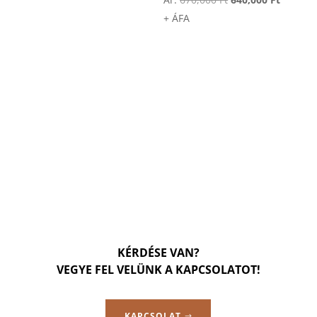
price
price
+ ÁFA
was:
is:
670,000 Ft.
640,000 
KÉRDÉSE VAN?
VEGYE FEL VELÜNK A KAPCSOLATOT!
KAPCSOLAT