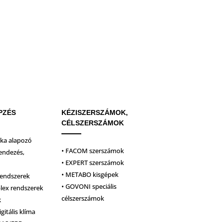
PZÉS
KÉZISZERSZÁMOK,
CÉLSZERSZÁMOK
ika alapozó
• FACOM szerszámok
endezés,
• EXPERT szerszámok
• METABO kisgépek
rendszerek
• GOVONI speciális
plex rendszerek
célszerszámok
k
igitális klíma