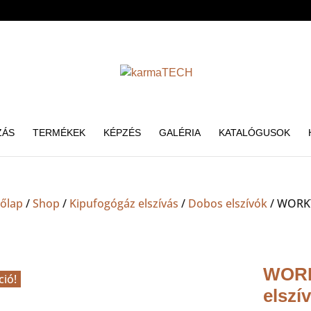
ZÁS
TERMÉKEK
KÉPZÉS
GALÉRIA
KATALÓGUSOK
őlap
/
Shop
/
Kipufogógáz elszívás
/
Dobos elszívók
/ WORKY
WORK
ció!
elszí