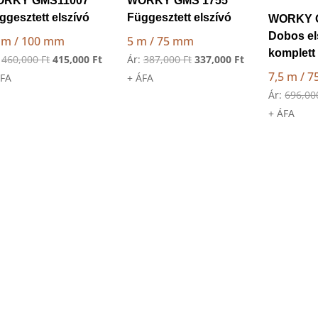
ORKY GMS11007
WORKY GMS 1755
ggesztett elszívó
Függesztett elszívó
WORKY 
Dobos el
 m / 100 mm
5 m / 75 mm
komplett
Original
Current
Original
Current
:
460,000
Ft
415,000
Ft
Ár:
387,000
Ft
337,000
Ft
7,5 m / 
price
price
price
price
ÁFA
+ ÁFA
Ár:
696,0
was:
is:
was:
is:
+ ÁFA
460,000 Ft.
415,000 Ft.
387,000 Ft.
337,000 Ft.