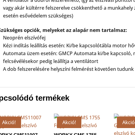
vagy akár kültérre felszerelve csökkenthető a munkahely za
esetén esővédelem szükséges)
Szükséges opciók, melyeket az alapár nem tartalmaz:
Neoprén elszívófej
Kézi indítás leállítás esetén: Ki/be kapcsolótábla motor 
Automata üzem esetén: GMCP Automata ki/be kapcsoló, me
felcsévélésekor pedig leállítja a ventilátort
A dob felszerelésére helyszíni felmérést követően tudunk 
pcsolódó termékek
Akció!
Akció!
Akció