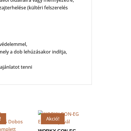
jterhelése (kültéri felszerelés
hővédelemmel,
ly a dob lehúzásakor indítja,
ajánlatot tenni
!
Akció!