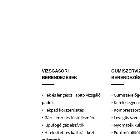
VIZSGASORI
GUMISZERVI
BERENDEZÉSEK
BERENDEZÉ
• Fék és lengéscsillapító vizsgáló
• Gumiszerelőg
padok
• Kerékkiegyen
• Fékpad korszerűsítés
• Kompresszor
• Gázelemző és füstölésmérő
• Levegős szer
• Kipufogó gáz elszívók
• Nyomaték ku
• Hitelesített és kalibrált kézi
• Futómű állító