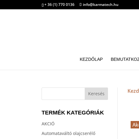
+ 36 (1) 770 0136
info@karmatech.hu
KEZDŐLAP
BEMUTATKO
Kezd
TERMÉK KATEGÓRIÁK
AKCIÓ
Ak
Automataváltó olajcserélő