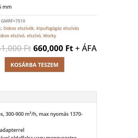
75 mm
:
GMRF+7510
k:
Dobos elszívók
,
Kipufogógáz elszívás
obos elszívó
,
elszívó
,
Worky
Original
Current
51,000
Ft
660,000
Ft
+ ÁFA
price
price
was:
is:
KOSÁRBA TESZEM
10
751,000 Ft.
660,000 Ft.
ég
tés, 300-900 m³/h, max nyomás 1370-
 adapterrel
 távol oldalfalra vagy mennyezetre,