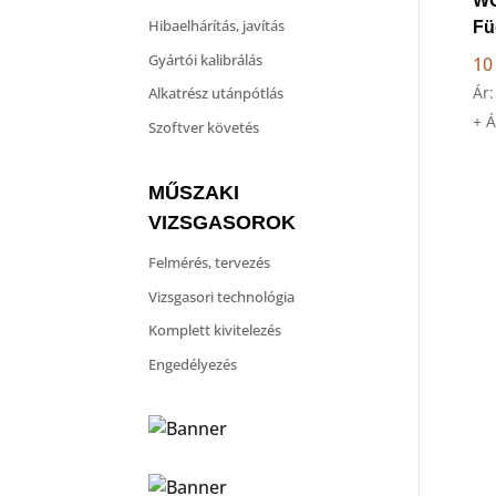
W
Hibaelhárítás, javítás
Fü
Gyártói kalibrálás
10
Ár
Alkatrész utánpótlás
+ 
Szoftver követés
MŰSZAKI
VIZSGASOROK
Felmérés, tervezés
Vizsgasori technológia
Komplett kivitelezés
Engedélyezés