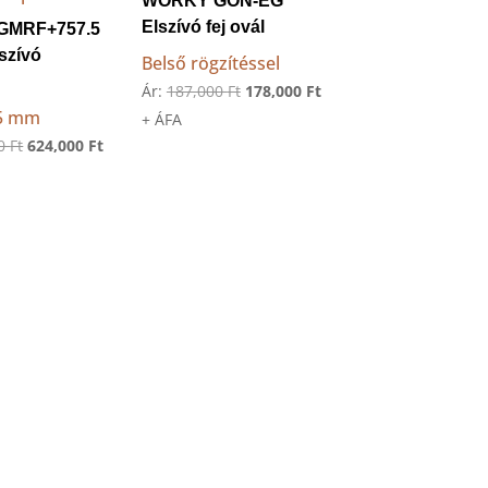
WORKY GON-EG
Elszívó fej ovál
GMRF+757.5
szívó
Belső rögzítéssel
Original
Current
Ár:
187,000
Ft
178,000
Ft
75 mm
price
price
+ ÁFA
Original
Current
00
Ft
624,000
Ft
was:
is:
price
price
187,000 Ft.
178,000 Ft.
was:
is:
696,000 Ft.
624,000 Ft.