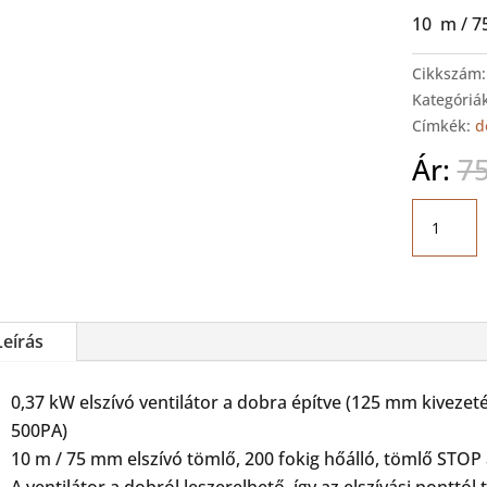
10 m / 
Cikkszám
Kategóriá
Címkék:
d
Ár:
7
WORKY
GMRF+75
Dobos
elszívó
mennyis
Leírás
0,37 kW elszívó ventilátor a dobra építve (125 mm kiveze
500PA)
10 m / 75 mm elszívó tömlő, 200 fokig hőálló, tömlő STOP
A ventilátor a dobról leszerelhető, így az elszívási ponttól