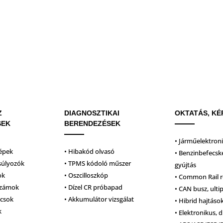
Z
DIAGNOSZTIKAI
OKTATÁS, KÉ
SEK
BERENDEZÉSEK
• Járműelektron
épek
• Hibakód olvasó
• Benzinbefecsk
súlyozók
• TPMS kódoló műszer
gyújtás
ok
• Oszcilloszkóp
• Common Rail 
számok
• Dízel CR próbapad
• CAN busz, ulti
lcsok
• Akkumulátor vizsgálat
• Hibrid hajtáso
k
• Elektronikus, d