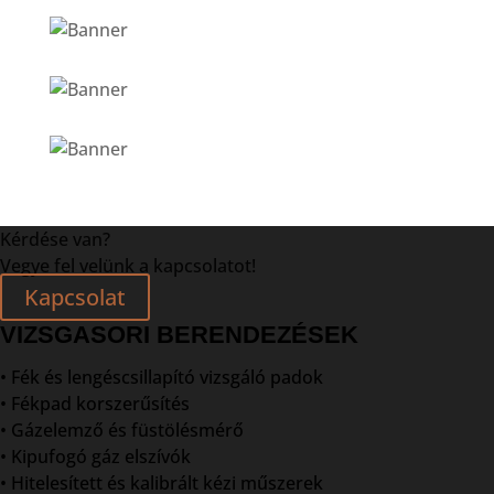
Kérdése van?
Vegye fel velünk a kapcsolatot!
Kapcsolat
VIZSGASORI BERENDEZÉSEK
• Fék és lengéscsillapító vizsgáló padok
• Fékpad korszerűsítés
• Gázelemző és füstölésmérő
• Kipufogó gáz elszívók
• Hitelesített és kalibrált kézi műszerek