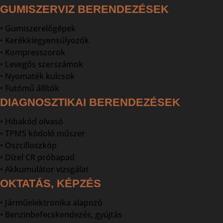
GUMISZERVIZ BERENDEZÉSEK
• Gumiszerelőgépek
• Kerékkiegyensúlyozók
• Kompresszorok
• Levegős szerszámok
• Nyomaték kulcsok
• Futómű állítók
DIAGNOSZTIKAI BERENDEZÉSEK
• Hibakód olvasó
• TPMS kódoló műszer
• Oszcilloszkóp
• Dízel CR próbapad
• Akkumulátor vizsgálat
OKTATÁS, KÉPZÉS
• Járműelektronika alapozó
• Benzinbefecskendezés, gyújtás