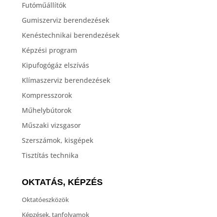
Futóműállítók
Gumiszerviz berendezések
Kenéstechnikai berendezések
Képzési program
Kipufogógáz elszívás
Klímaszerviz berendezések
Kompresszorok
Műhelybútorok
Műszaki vizsgasor
Szerszámok, kisgépek
Tisztítás technika
OKTATÁS, KÉPZÉS
Oktatóeszközök
Képzések, tanfolyamok