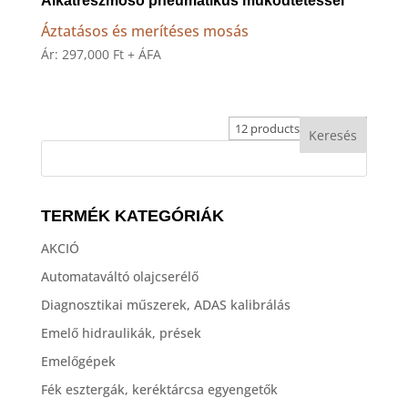
Alkatrészmosó pneumatikus működtetéssel
Áztatásos és merítéses mosás
Ár:
297,000
Ft
+ ÁFA
TERMÉK KATEGÓRIÁK
AKCIÓ
Automataváltó olajcserélő
Diagnosztikai műszerek, ADAS kalibrálás
Emelő hidraulikák, prések
Emelőgépek
Fék esztergák, keréktárcsa egyengetők