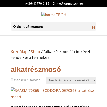
+ 36 (1) 770 0136
info@karmatech.hu
Oldal kiválasztása
Kezdőlap
/
Shop
/ “alkatrészmosó” címkével
rendelkező termékek
alkatrészmosó
Összesen 1 találat