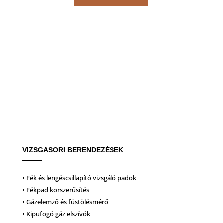
VIZSGASORI BERENDEZÉSEK
• Fék és lengéscsillapító vizsgáló padok
• Fékpad korszerűsítés
• Gázelemző és füstölésmérő
• Kipufogó gáz elszívók