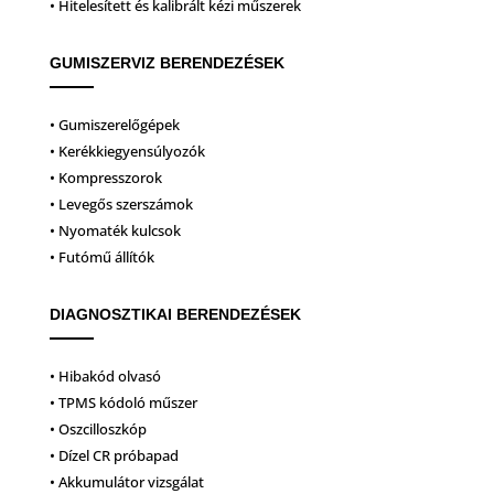
• Hitelesített és kalibrált kézi műszerek
GUMISZERVIZ BERENDEZÉSEK
• Gumiszerelőgépek
• Kerékkiegyensúlyozók
• Kompresszorok
• Levegős szerszámok
• Nyomaték kulcsok
• Futómű állítók
DIAGNOSZTIKAI BERENDEZÉSEK
• Hibakód olvasó
• TPMS kódoló műszer
• Oszcilloszkóp
• Dízel CR próbapad
• Akkumulátor vizsgálat