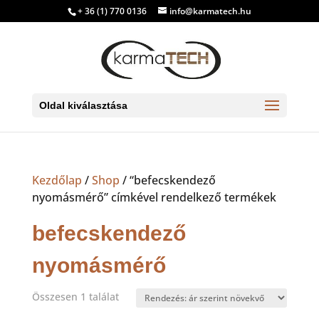
+ 36 (1) 770 0136
info@karmatech.hu
Oldal kiválasztása
Kezdőlap
/
Shop
/ “befecskendező
nyomásmérő” címkével rendelkező termékek
befecskendező
nyomásmérő
Összesen 1 találat