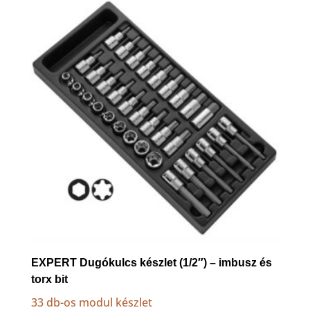
to
high
EXPERT Dugókulcs készlet (1/2″) – imbusz és
torx bit
33 db-os modul készlet