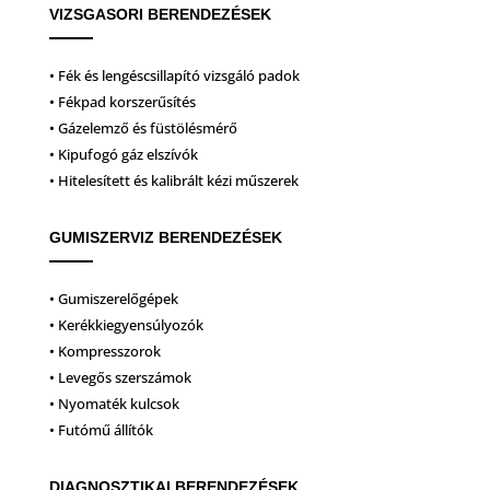
VIZSGASORI BERENDEZÉSEK
• Fék és lengéscsillapító vizsgáló padok
• Fékpad korszerűsítés
• Gázelemző és füstölésmérő
• Kipufogó gáz elszívók
• Hitelesített és kalibrált kézi műszerek
GUMISZERVIZ BERENDEZÉSEK
• Gumiszerelőgépek
• Kerékkiegyensúlyozók
• Kompresszorok
• Levegős szerszámok
• Nyomaték kulcsok
• Futómű állítók
DIAGNOSZTIKAI BERENDEZÉSEK