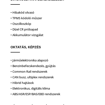
• Hibakód olvasó
• TPMS kódoló műszer
• Oszcilloszkóp
• Dízel CR próbapad
• Akkumulátor vizsgálat
OKTATÁS, KÉPZÉS
• Járműelektronika alapozó
• Benzinbefecskendezés, gyújtás
• Common Rail rendszerek
• CAN busz, ultiplex rendszerek
• Hibrid hajtások
• Elektronikus, digitális klíma
• ABS/ASR/ESP/BAS/EBD rendszerek