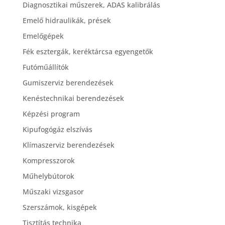
Diagnosztikai műszerek, ADAS kalibrálás
Emelő hidraulikák, prések
Emelőgépek
Fék esztergák, keréktárcsa egyengetők
Futóműállítók
Gumiszerviz berendezések
Kenéstechnikai berendezések
Képzési program
Kipufogógáz elszívás
Klímaszerviz berendezések
Kompresszorok
Műhelybútorok
Műszaki vizsgasor
Szerszámok, kisgépek
Tisztítás technika