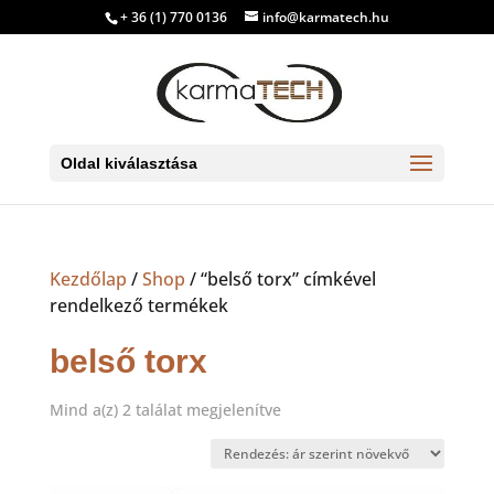
+ 36 (1) 770 0136
info@karmatech.hu
Oldal kiválasztása
Kezdőlap
/
Shop
/ “belső torx” címkével
rendelkező termékek
belső torx
Sorted
Mind a(z) 2 találat megjelenítve
by
price:
low