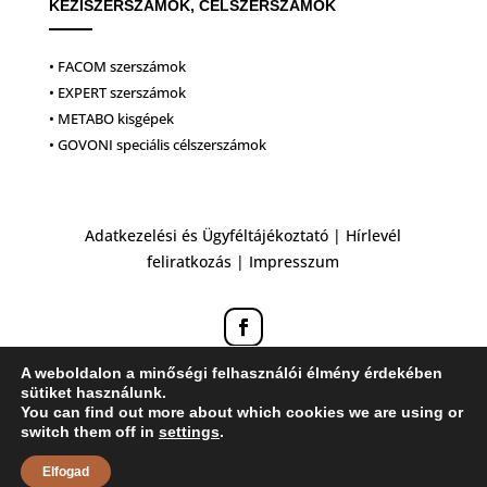
KÉZISZERSZÁMOK, CÉLSZERSZÁMOK
• FACOM szerszámok
• EXPERT szerszámok
• METABO kisgépek
• GOVONI speciális célszerszámok
Adatkezelési és Ügyféltájékoztató
|
Hírlevél
feliratkozás
|
Impresszum
A weboldalon a minőségi felhasználói élmény érdekében
sütiket használunk.
You can find out more about which cookies we are using or
switch them off in
settings
.
Elfogad
Honlapkészítés: ZK Design