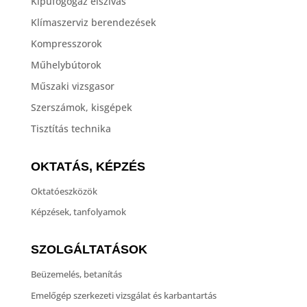
Kipufogógáz elszívás
Klímaszerviz berendezések
Kompresszorok
Műhelybútorok
Műszaki vizsgasor
Szerszámok, kisgépek
Tisztítás technika
OKTATÁS, KÉPZÉS
Oktatóeszközök
Képzések, tanfolyamok
SZOLGÁLTATÁSOK
Beüzemelés, betanítás
Emelőgép szerkezeti vizsgálat és karbantartás