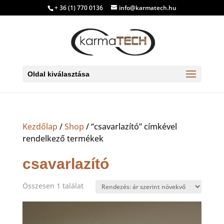
+ 36 (1) 770 0136
info@karmatech.hu
Oldal kiválasztása
Kezdőlap
/
Shop
/ “csavarlazító” címkével
rendelkező termékek
csavarlazító
Összesen 1 találat