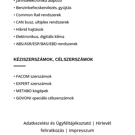
• Járműelektronika alapozó
• Benzinbefecskendezés, gyújtás
• Common Rail rendszerek
• CAN busz, ultiplex rendszerek
• Hibrid hajtások
• Elektronikus, digitális klíma
• ABS/ASR/ESP/BAS/EBD rendszerek
KÉZISZERSZÁMOK, CÉLSZERSZÁMOK
• FACOM szerszámok
• EXPERT szerszámok
• METABO kisgépek
• GOVONI speciális célszerszámok
Adatkezelési és Ügyféltájékoztató
|
Hírlevél
feliratkozás
|
Impresszum