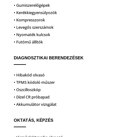
• Gumiszerelőgépek
• Kerékkiegyensúlyozók
• Kompresszorok
• Levegős szerszámok
• Nyomaték kulcsok
• Futómű állítók
DIAGNOSZTIKAI BERENDEZÉSEK
• Hibakód olvasó
• TPMS kódoló műszer
• Oszcilloszkóp
• Dízel CR próbapad
• Akkumulátor vizsgálat
OKTATÁS, KÉPZÉS