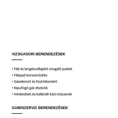
VIZSGASORI BERENDEZÉSEK
• Fék és lengéscsillapító vizsgáló padok
• Fékpad korszerűsítés
• Gázelemző és füstölésmérő
• Kipufogó gáz elszívók
• Hitelesített és kalibrált kézi műszerek
GUMISZERVIZ BERENDEZÉSEK