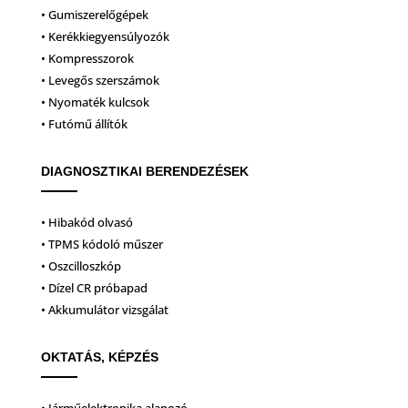
• Gumiszerelőgépek
• Kerékkiegyensúlyozók
• Kompresszorok
• Levegős szerszámok
• Nyomaték kulcsok
• Futómű állítók
DIAGNOSZTIKAI BERENDEZÉSEK
• Hibakód olvasó
• TPMS kódoló műszer
• Oszcilloszkóp
• Dízel CR próbapad
• Akkumulátor vizsgálat
OKTATÁS, KÉPZÉS
• Járműelektronika alapozó