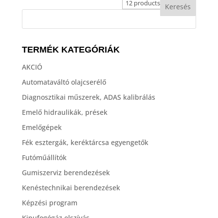
TERMÉK KATEGÓRIÁK
AKCIÓ
Automataváltó olajcserélő
Diagnosztikai műszerek, ADAS kalibrálás
Emelő hidraulikák, prések
Emelőgépek
Fék esztergák, keréktárcsa egyengetők
Futóműállítók
Gumiszerviz berendezések
Kenéstechnikai berendezések
Képzési program
Kipufogógáz elszívás