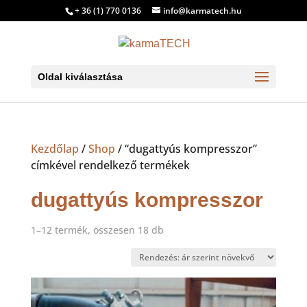
+ 36 (1) 770 0136
info@karmatech.hu
Oldal kiválasztása
Kezdőlap
/
Shop
/ “dugattyús kompresszor”
címkével rendelkező termékek
dugattyús kompresszor
Sorted
1–12 termék, összesen 18 db
by
price:
low
to