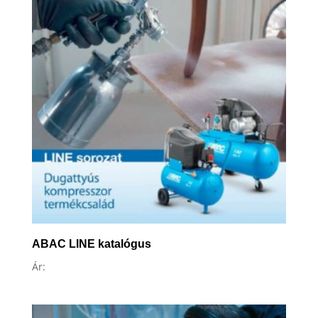
high
ABAC LINE katalógus
Ár: