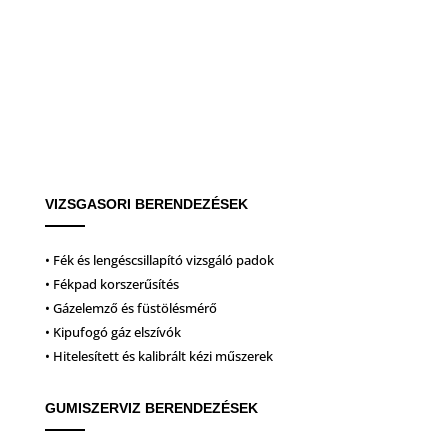
VIZSGASORI BERENDEZÉSEK
• Fék és lengéscsillapító vizsgáló padok
• Fékpad korszerűsítés
• Gázelemző és füstölésmérő
• Kipufogó gáz elszívók
• Hitelesített és kalibrált kézi műszerek
GUMISZERVIZ BERENDEZÉSEK