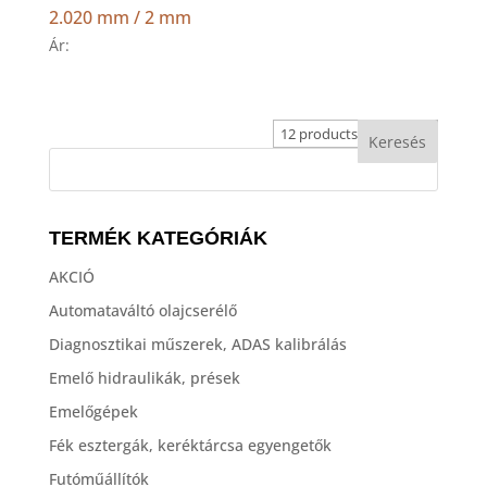
2.020 mm / 2 mm
Ár:
TERMÉK KATEGÓRIÁK
AKCIÓ
Automataváltó olajcserélő
Diagnosztikai műszerek, ADAS kalibrálás
Emelő hidraulikák, prések
Emelőgépek
Fék esztergák, keréktárcsa egyengetők
Futóműállítók