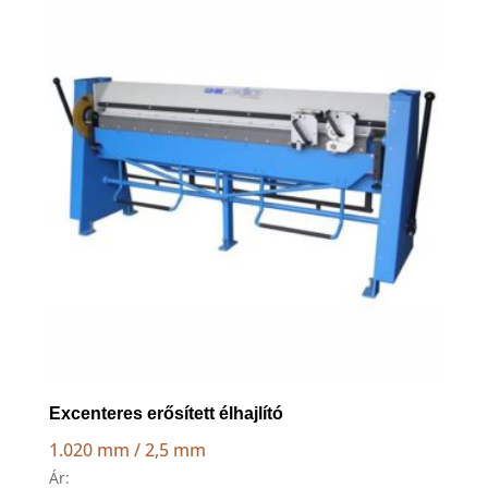
to
high
Excenteres erősített élhajlító
1.020 mm / 2,5 mm
Ár: