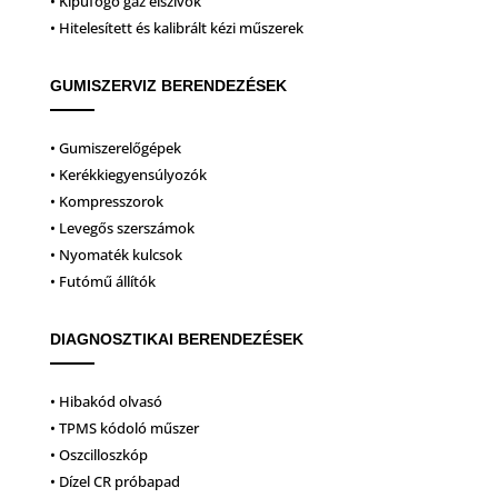
• Kipufogó gáz elszívók
• Hitelesített és kalibrált kézi műszerek
GUMISZERVIZ BERENDEZÉSEK
• Gumiszerelőgépek
• Kerékkiegyensúlyozók
• Kompresszorok
• Levegős szerszámok
• Nyomaték kulcsok
• Futómű állítók
DIAGNOSZTIKAI BERENDEZÉSEK
• Hibakód olvasó
• TPMS kódoló műszer
• Oszcilloszkóp
• Dízel CR próbapad