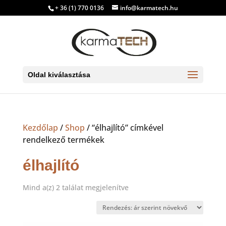
+ 36 (1) 770 0136
info@karmatech.hu
Oldal kiválasztása
Kezdőlap
/
Shop
/ “élhajlító” címkével
rendelkező termékek
élhajlító
Sorted
Mind a(z) 2 találat megjelenítve
by
price:
low