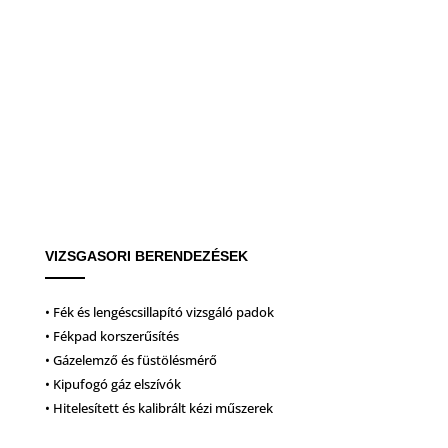
VIZSGASORI BERENDEZÉSEK
• Fék és lengéscsillapító vizsgáló padok
• Fékpad korszerűsítés
• Gázelemző és füstölésmérő
• Kipufogó gáz elszívók
• Hitelesített és kalibrált kézi műszerek