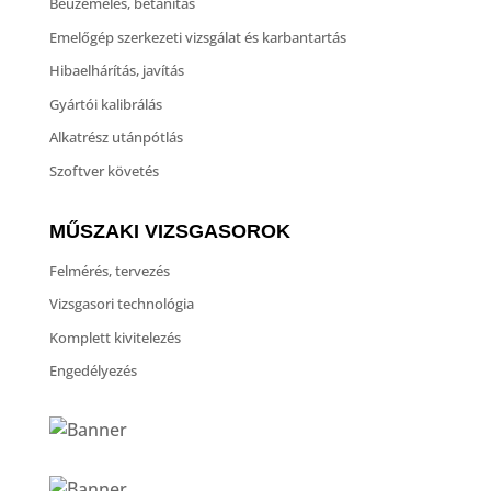
Beüzemelés, betanítás
Emelőgép szerkezeti vizsgálat és karbantartás
Hibaelhárítás, javítás
Gyártói kalibrálás
Alkatrész utánpótlás
Szoftver követés
MŰSZAKI VIZSGASOROK
Felmérés, tervezés
Vizsgasori technológia
Komplett kivitelezés
Engedélyezés