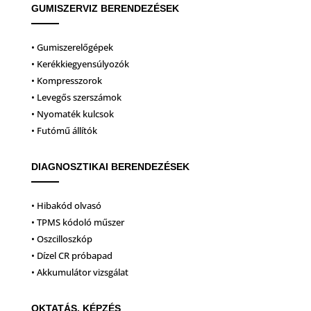
GUMISZERVIZ BERENDEZÉSEK
• Gumiszerelőgépek
• Kerékkiegyensúlyozók
• Kompresszorok
• Levegős szerszámok
• Nyomaték kulcsok
• Futómű állítók
DIAGNOSZTIKAI BERENDEZÉSEK
• Hibakód olvasó
• TPMS kódoló műszer
• Oszcilloszkóp
• Dízel CR próbapad
• Akkumulátor vizsgálat
OKTATÁS, KÉPZÉS