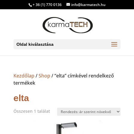
+ 36 (1) 770 0136
info@karmatech.hu
Oldal kiválasztása
Kezdőlap
/
Shop
/ “elta” címkével rendelkező
termékek
elta
Összesen 1 találat