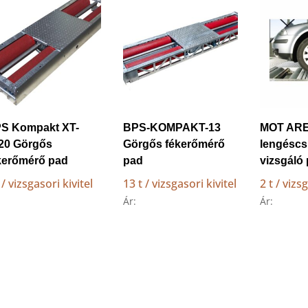
low
to
high
S Kompakt XT-
BPS-KOMPAKT-13
MOT AR
20 Görgős
Görgős fékerőmérő
lengéscsi
kerőmérő pad
pad
vizsgáló
 / vizsgasori kivitel
13 t / vizsgasori kivitel
2 t / vizs
Ár:
Ár: