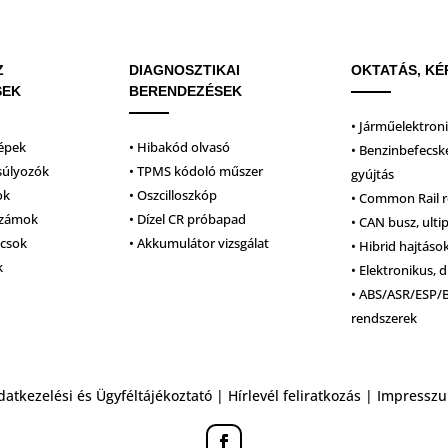
Z
DIAGNOSZTIKAI
OKTATÁS, KÉ
SEK
BERENDEZÉSEK
• Járműelektron
épek
• Hibakód olvasó
• Benzinbefecsk
súlyozók
• TPMS kódoló műszer
gyújtás
ok
• Oszcilloszkóp
• Common Rail 
számok
• Dízel CR próbapad
• CAN busz, ulti
lcsok
• Akkumulátor vizsgálat
• Hibrid hajtáso
k
• Elektronikus, d
• ABS/ASR/ESP/
rendszerek
datkezelési és Ügyféltájékoztató
|
Hírlevél feliratkozás
|
Impressz