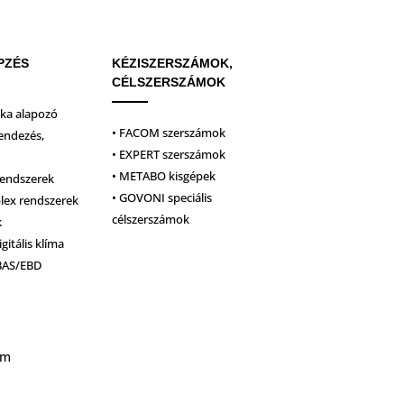
PZÉS
KÉZISZERSZÁMOK,
CÉLSZERSZÁMOK
ika alapozó
• FACOM szerszámok
endezés,
• EXPERT szerszámok
• METABO kisgépek
rendszerek
• GOVONI speciális
plex rendszerek
célszerszámok
k
igitális klíma
BAS/EBD
um