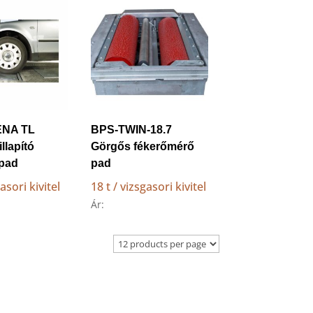
ENA TL
BPS-TWIN-18.7
llapító
Görgős fékerőmérő
 pad
pad
gasori kivitel
18 t / vizsgasori kivitel
Ár: