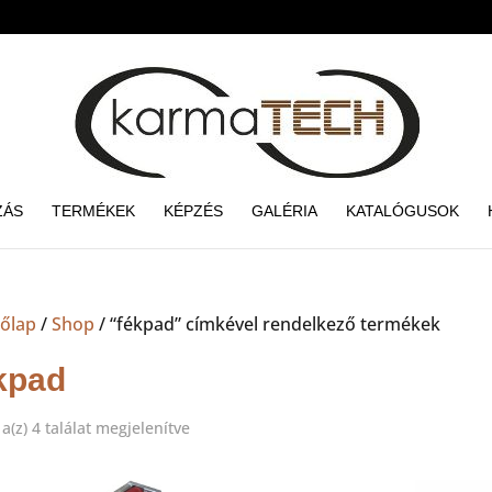
ZÁS
TERMÉKEK
KÉPZÉS
GALÉRIA
KATALÓGUSOK
őlap
/
Shop
/ “fékpad” címkével rendelkező termékek
kpad
Sorted
a(z) 4 találat megjelenítve
by
price: