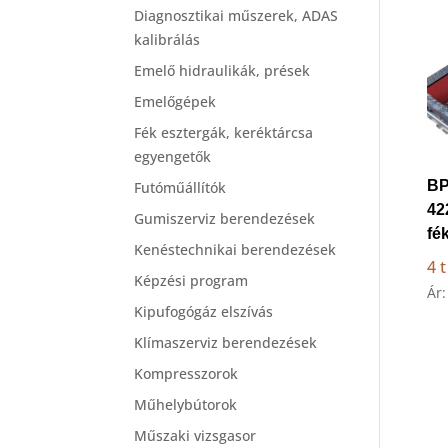
Diagnosztikai műszerek, ADAS
kalibrálás
Emelő hidraulikák, prések
Emelőgépek
Fék esztergák, keréktárcsa
egyengetők
BP
Futóműállítók
42
Gumiszerviz berendezések
fé
Kenéstechnikai berendezések
4 t
Képzési program
Ár:
Kipufogógáz elszívás
Klímaszerviz berendezések
Kompresszorok
Műhelybútorok
Műszaki vizsgasor