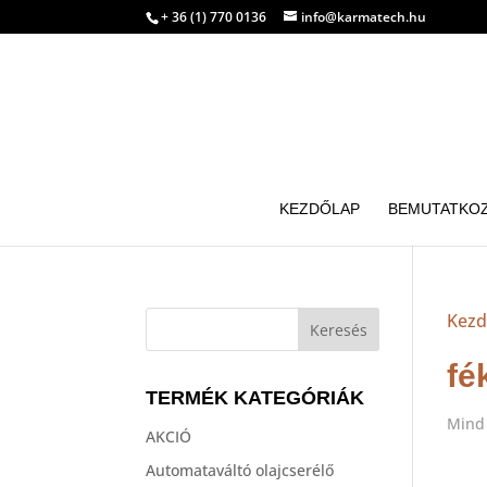
+ 36 (1) 770 0136
info@karmatech.hu
KEZDŐLAP
BEMUTATKO
Kezd
fé
TERMÉK KATEGÓRIÁK
Mind 
AKCIÓ
Automataváltó olajcserélő