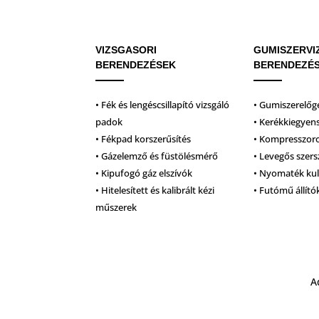
VIZSGASORI
GUMISZERVI
BERENDEZÉSEK
BERENDEZÉ
• Fék és lengéscsillapító vizsgáló
• Gumiszerelőg
padok
• Kerékkiegyen
• Fékpad korszerűsítés
• Kompresszor
• Gázelemző és füstölésmérő
• Levegős szer
• Kipufogó gáz elszívók
• Nyomaték ku
• Hitelesített és kalibrált kézi
• Futómű állító
műszerek
A