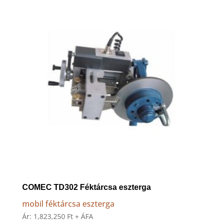
to
high
COMEC TD302 Féktárcsa eszterga
mobil féktárcsa eszterga
Ár:
1,823,250
Ft
+ ÁFA