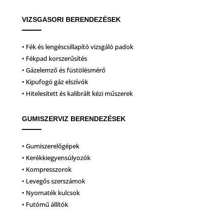
VIZSGASORI BERENDEZÉSEK
• Fék és lengéscsillapító vizsgáló padok
• Fékpad korszerűsítés
• Gázelemző és füstölésmérő
• Kipufogó gáz elszívók
• Hitelesített és kalibrált kézi műszerek
GUMISZERVIZ BERENDEZÉSEK
• Gumiszerelőgépek
• Kerékkiegyensúlyozók
• Kompresszorok
• Levegős szerszámok
• Nyomaték kulcsok
• Futómű állítók