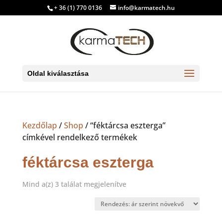
+ 36 (1) 770 0136
info@karmatech.hu
Oldal kiválasztása
Kezdőlap
/
Shop
/ “féktárcsa eszterga”
címkével rendelkező termékek
féktárcsa eszterga
Sorted
Mind a(z) 3 találat megjelenítve
by
price:
low