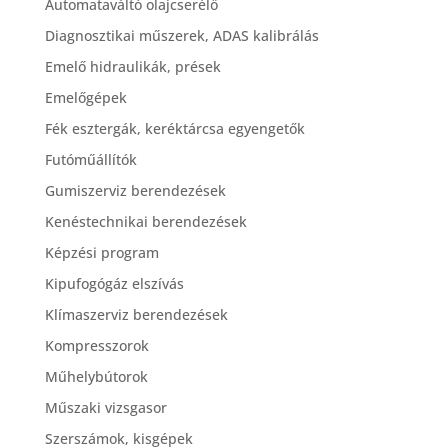
Automataváltó olajcserélő
Diagnosztikai műszerek, ADAS kalibrálás
Emelő hidraulikák, prések
Emelőgépek
Fék esztergák, keréktárcsa egyengetők
Futóműállítók
Gumiszerviz berendezések
Kenéstechnikai berendezések
Képzési program
Kipufogógáz elszívás
Klímaszerviz berendezések
Kompresszorok
Műhelybútorok
Műszaki vizsgasor
Szerszámok, kisgépek