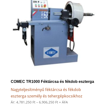
COMEC TR1000 Féktárcsa és fékdob eszterga
Nagyteljesítményű féktárcsa és fékdob
eszterga személy és tehergépkocsikhoz
Ártartomány:
Ár:
4,781,250
Ft
–
6,906,250
Ft
+ ÁFA