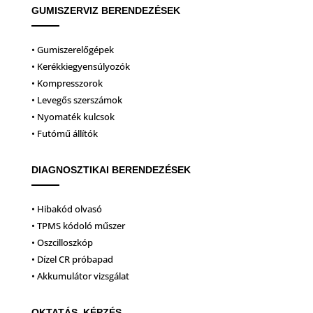
GUMISZERVIZ BERENDEZÉSEK
• Gumiszerelőgépek
• Kerékkiegyensúlyozók
• Kompresszorok
• Levegős szerszámok
• Nyomaték kulcsok
• Futómű állítók
DIAGNOSZTIKAI BERENDEZÉSEK
• Hibakód olvasó
• TPMS kódoló műszer
• Oszcilloszkóp
• Dízel CR próbapad
• Akkumulátor vizsgálat
OKTATÁS, KÉPZÉS