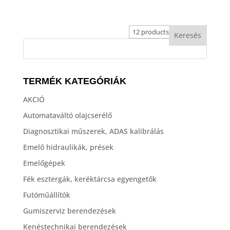
4,781,250 Ft
-
6,906,250 Ft
TERMÉK KATEGÓRIÁK
AKCIÓ
Automataváltó olajcserélő
Diagnosztikai műszerek, ADAS kalibrálás
Emelő hidraulikák, prések
Emelőgépek
Fék esztergák, keréktárcsa egyengetők
Futóműállítók
Gumiszerviz berendezések
Kenéstechnikai berendezések