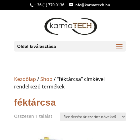
+ 36 (1) 770 0136
info@karmatech.hu
Oldal kiválasztása
Kezdőlap
/
Shop
/ “féktárcsa” címkével
rendelkező termékek
féktárcsa
Összesen 1 találat