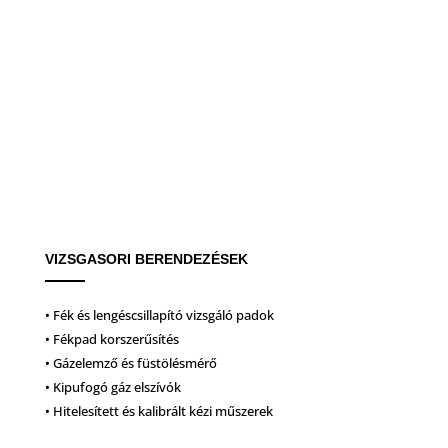
VIZSGASORI BERENDEZÉSEK
• Fék és lengéscsillapító vizsgáló padok
• Fékpad korszerűsítés
• Gázelemző és füstölésmérő
• Kipufogó gáz elszívók
• Hitelesített és kalibrált kézi műszerek