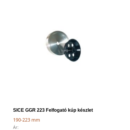
to
high
SICE GGR 223 Felfogató kúp készlet
190-223 mm
Ár: