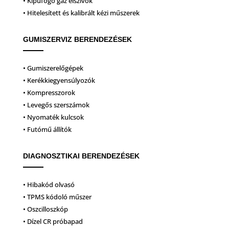
• Kipufogó gáz elszívók
• Hitelesített és kalibrált kézi műszerek
GUMISZERVIZ BERENDEZÉSEK
• Gumiszerelőgépek
• Kerékkiegyensúlyozók
• Kompresszorok
• Levegős szerszámok
• Nyomaték kulcsok
• Futómű állítók
DIAGNOSZTIKAI BERENDEZÉSEK
• Hibakód olvasó
• TPMS kódoló műszer
• Oszcilloszkóp
• Dízel CR próbapad