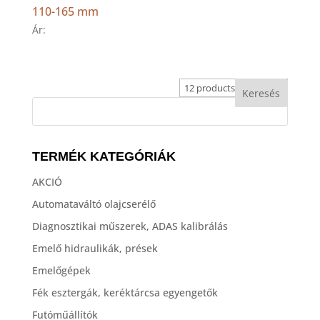
110-165 mm
Ár:
TERMÉK KATEGÓRIÁK
AKCIÓ
Automataváltó olajcserélő
Diagnosztikai műszerek, ADAS kalibrálás
Emelő hidraulikák, prések
Emelőgépek
Fék esztergák, keréktárcsa egyengetők
Futóműállítók