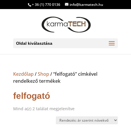
+ 36 (1) 770 0136
info@karmatech.hu
Oldal kiválasztása
Kezdőlap
/
Shop
/ “felfogató” címkével
rendelkező termékek
felfogató
Sorted
Mind a(z) 2 találat megjelenítve
by
price:
low