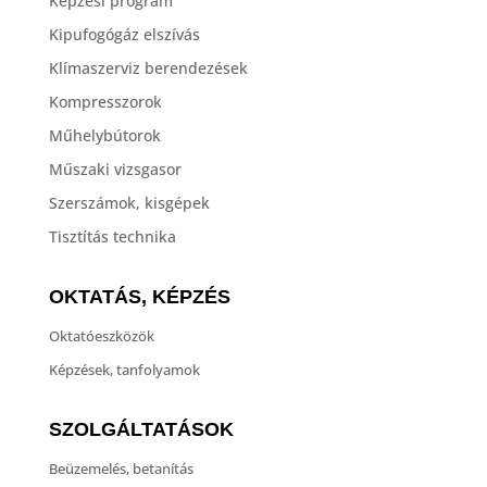
Képzési program
Kipufogógáz elszívás
Klímaszerviz berendezések
Kompresszorok
Műhelybútorok
Műszaki vizsgasor
Szerszámok, kisgépek
Tisztítás technika
OKTATÁS, KÉPZÉS
Oktatóeszközök
Képzések, tanfolyamok
SZOLGÁLTATÁSOK
Beüzemelés, betanítás