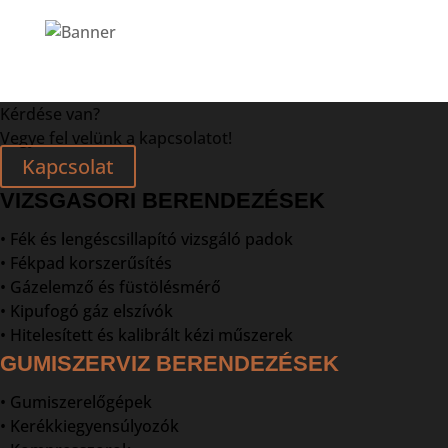
Kérdése van?
Vegye fel velünk a kapcsolatot!
Kapcsolat
VIZSGASORI BERENDEZÉSEK
• Fék és lengéscsillapító vizsgáló padok
• Fékpad korszerűsítés
• Gázelemző és füstölésmérő
• Kipufogó gáz elszívók
• Hitelesített és kalibrált kézi műszerek
GUMISZERVIZ BERENDEZÉSEK
• Gumiszerelőgépek
• Kerékkiegyensúlyozók