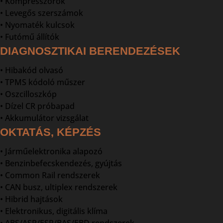
• Kompresszorok
• Levegős szerszámok
• Nyomaték kulcsok
• Futómű állítók
DIAGNOSZTIKAI BERENDEZÉSEK
• Hibakód olvasó
• TPMS kódoló műszer
• Oszcilloszkóp
• Dízel CR próbapad
• Akkumulátor vizsgálat
OKTATÁS, KÉPZÉS
• Járműelektronika alapozó
• Benzinbefecskendezés, gyújtás
• Common Rail rendszerek
• CAN busz, ultiplex rendszerek
• Hibrid hajtások
• Elektronikus, digitális klíma
• ABS/ASR/ESP/BAS/EBD rendszerek