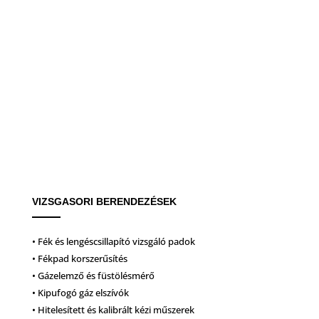
VIZSGASORI BERENDEZÉSEK
• Fék és lengéscsillapító vizsgáló padok
• Fékpad korszerűsítés
• Gázelemző és füstölésmérő
• Kipufogó gáz elszívók
• Hitelesített és kalibrált kézi műszerek