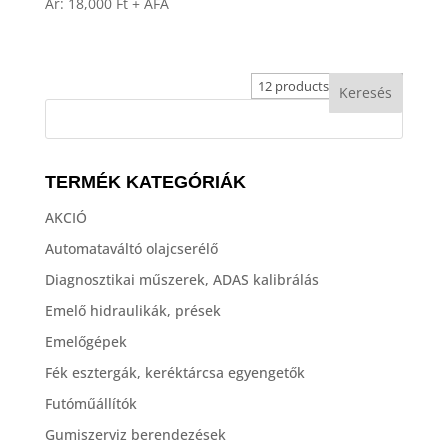
Ár:
18,000
Ft
+ ÁFA
TERMÉK KATEGÓRIÁK
AKCIÓ
Automataváltó olajcserélő
Diagnosztikai műszerek, ADAS kalibrálás
Emelő hidraulikák, prések
Emelőgépek
Fék esztergák, keréktárcsa egyengetők
Futóműállítók
Gumiszerviz berendezések