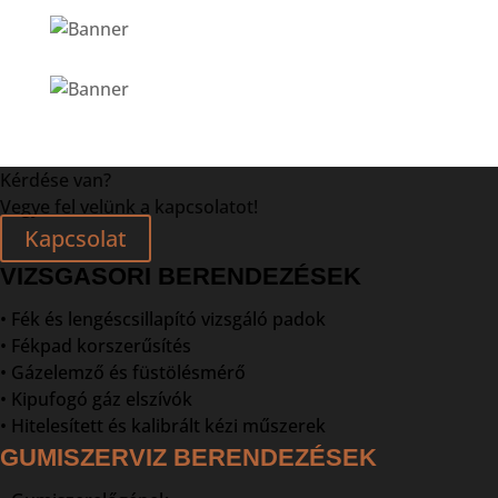
Kérdése van?
Vegye fel velünk a kapcsolatot!
Kapcsolat
VIZSGASORI BERENDEZÉSEK
• Fék és lengéscsillapító vizsgáló padok
• Fékpad korszerűsítés
• Gázelemző és füstölésmérő
• Kipufogó gáz elszívók
• Hitelesített és kalibrált kézi műszerek
GUMISZERVIZ BERENDEZÉSEK