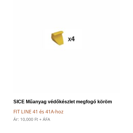
high
SICE Műanyag védőkészlet megfogó köröm
FIT LINE 41 és 41A-hoz
Ár:
10,000
Ft
+ ÁFA