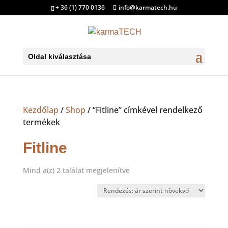
+ 36 (1) 770 0136
info@karmatech.hu
Oldal kiválasztása
Kezdőlap
/
Shop
/ “Fitline” címkével rendelkező
termékek
Fitline
Sorted
Mind a(z) 2 találat megjelenítve
by
price:
low
to