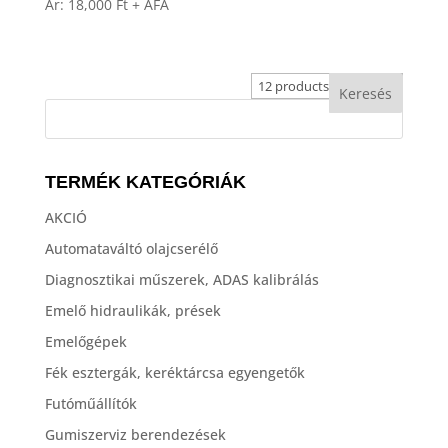
Ár:
18,000
Ft
+ ÁFA
TERMÉK KATEGÓRIÁK
AKCIÓ
Automataváltó olajcserélő
Diagnosztikai műszerek, ADAS kalibrálás
Emelő hidraulikák, prések
Emelőgépek
Fék esztergák, keréktárcsa egyengetők
Futóműállítók
Gumiszerviz berendezések