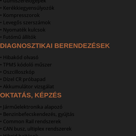
• Gumiszerelőgépek
• Kerékkiegyensúlyozók
• Kompresszorok
• Levegős szerszámok
• Nyomaték kulcsok
• Futómű állítók
DIAGNOSZTIKAI BERENDEZÉSEK
• Hibakód olvasó
• TPMS kódoló műszer
• Oszcilloszkóp
• Dízel CR próbapad
• Akkumulátor vizsgálat
OKTATÁS, KÉPZÉS
• Járműelektronika alapozó
• Benzinbefecskendezés, gyújtás
• Common Rail rendszerek
• CAN busz, ultiplex rendszerek
• Hibrid hajtások