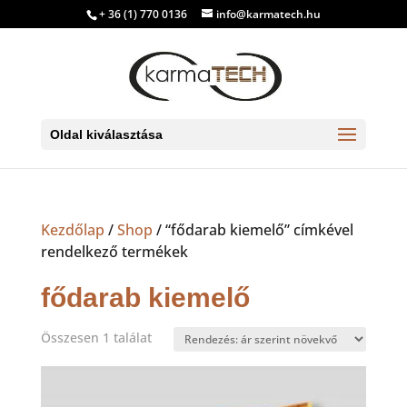
+ 36 (1) 770 0136
info@karmatech.hu
Oldal kiválasztása
Kezdőlap
/
Shop
/ “fődarab kiemelő” címkével
rendelkező termékek
fődarab kiemelő
Összesen 1 találat