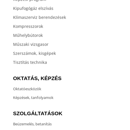
Kipufogógáz elszívás
Klímaszerviz berendezések
Kompresszorok
Műhelybútorok
Műszaki vizsgasor
Szerszámok, kisgépek
Tisztítás technika
OKTATÁS, KÉPZÉS
Oktatóeszközök
Képzések, tanfolyamok
SZOLGÁLTATÁSOK
Beüzemelés, betanítás