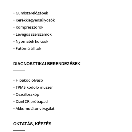
• Gumiszerelőgépek
• Kerékkiegyensúlyozók
• Kompresszorok
• Levegős szerszámok
• Nyomaték kulcsok
• Futómű állítók
DIAGNOSZTIKAI BERENDEZÉSEK
• Hibakód olvasó
• TPMS kódoló műszer
• Oszcilloszkóp
• Dízel CR próbapad
• Akkumulátor vizsgálat
OKTATÁS, KÉPZÉS