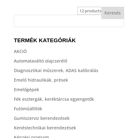
TERMÉK KATEGÓRIÁK
AKCIÓ
Automataváltó olajcserélő
Diagnosztikai műszerek, ADAS kalibrálás
Emelő hidraulikák, prések
Emelőgépek
Fék esztergák, keréktárcsa egyengetők
Futóműállítók
Gumiszerviz berendezések
Kenéstechnikai berendezések
Képzési program