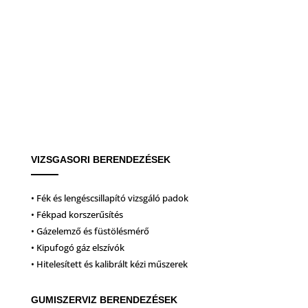
VIZSGASORI BERENDEZÉSEK
• Fék és lengéscsillapító vizsgáló padok
• Fékpad korszerűsítés
• Gázelemző és füstölésmérő
• Kipufogó gáz elszívók
• Hitelesített és kalibrált kézi műszerek
GUMISZERVIZ BERENDEZÉSEK