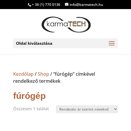
+ 36 (1) 770 0136
info@karmatech.hu
Oldal kiválasztása
Kezdőlap
/
Shop
/ “fúrógép” címkével
rendelkező termékek
fúrógép
Összesen 1 találat