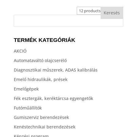
TERMÉK KATEGÓRIÁK
AKCIÓ
Automataváltó olajcserélő
Diagnosztikai műszerek, ADAS kalibrálás
Emelő hidraulikák, prések
Emelőgépek
Fék esztergák, keréktárcsa egyengetők
Futóműállítók
Gumiszerviz berendezések
Kenéstechnikai berendezések
Képzési program