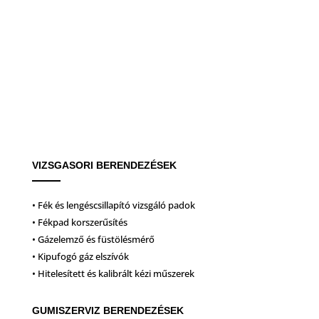
VIZSGASORI BERENDEZÉSEK
• Fék és lengéscsillapító vizsgáló padok
• Fékpad korszerűsítés
• Gázelemző és füstölésmérő
• Kipufogó gáz elszívók
• Hitelesített és kalibrált kézi műszerek
GUMISZERVIZ BERENDEZÉSEK