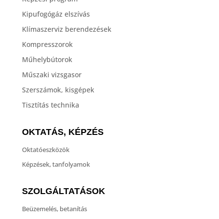
Kipufogógáz elszívás
Klímaszerviz berendezések
Kompresszorok
Műhelybútorok
Műszaki vizsgasor
Szerszámok, kisgépek
Tisztítás technika
OKTATÁS, KÉPZÉS
Oktatóeszközök
Képzések, tanfolyamok
SZOLGÁLTATÁSOK
Beüzemelés, betanítás