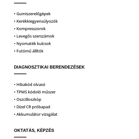
• Gumiszerelőgépek
• Kerékkiegyensúlyozók
• Kompresszorok
• Levegős szerszámok
• Nyomaték kulcsok
• Futómű állítók
DIAGNOSZTIKAI BERENDEZÉSEK
• Hibakód olvasó
• TPMS kódoló műszer
• Oszcilloszkóp
• Dízel CR próbapad
• Akkumulátor vizsgálat
OKTATÁS, KÉPZÉS