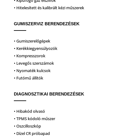
• Kipufogó gáz elszívók
• Hitelesített és kalibrált kézi műszerek
GUMISZERVIZ BERENDEZÉSEK
• Gumiszerelőgépek
• Kerékkiegyensúlyozók
• Kompresszorok
• Levegős szerszámok
• Nyomaték kulcsok
• Futómű állítók
DIAGNOSZTIKAI BERENDEZÉSEK
• Hibakód olvasó
• TPMS kódoló műszer
• Oszcilloszkóp
• Dízel CR próbapad