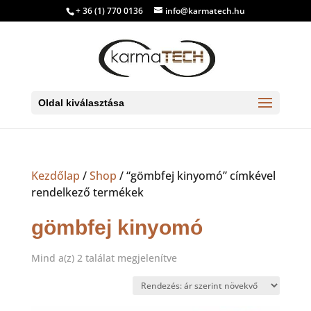
+ 36 (1) 770 0136
info@karmatech.hu
Oldal kiválasztása
Kezdőlap
/
Shop
/ “gömbfej kinyomó” címkével
rendelkező termékek
gömbfej kinyomó
Sorted
Mind a(z) 2 találat megjelenítve
by
price:
low