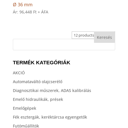
Ø 36 mm
Ár:
96,448
Ft
+ ÁFA
TERMÉK KATEGÓRIÁK
AKCIÓ
Automataváltó olajcserélő
Diagnosztikai műszerek, ADAS kalibrálás
Emelő hidraulikák, prések
Emelőgépek
Fék esztergák, keréktárcsa egyengetők
Futóműállítók