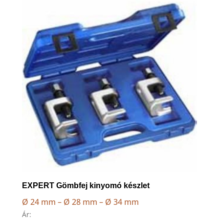
to
high
EXPERT Gömbfej kinyomó készlet
Ø 24 mm – Ø 28 mm – Ø 34 mm
Ár: