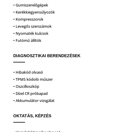
• Gumiszerelőgépek
• Kerékkiegyensúlyozók
• Kompresszorok
• Levegős szerszámok
• Nyomaték kulcsok
• Futómű állítók
DIAGNOSZTIKAI BERENDEZÉSEK
• Hibakód olvasó
• TPMS kódoló műszer
• Oszcilloszkóp
• Dízel CR próbapad
• Akkumulátor vizsgálat
OKTATÁS, KÉPZÉS