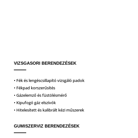
VIZSGASORI BERENDEZÉSEK
• Fék és lengéscsillapító vizsgáló padok
• Fékpad korszerűsítés
• Gázelemző és füstölésmérő
• Kipufogó gáz elszívók
• Hitelesített és kalibrált kézi műszerek
GUMISZERVIZ BERENDEZÉSEK