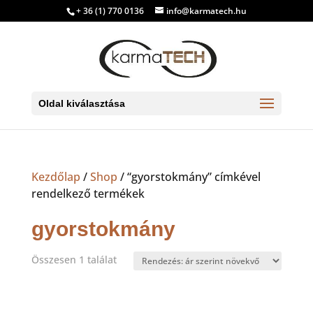
+ 36 (1) 770 0136
info@karmatech.hu
Oldal kiválasztása
Kezdőlap
/
Shop
/ “gyorstokmány” címkével
rendelkező termékek
gyorstokmány
Összesen 1 találat