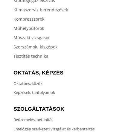
Kipufogógáz elszívás
Klímaszerviz berendezések
Kompresszorok
Műhelybútorok
Műszaki vizsgasor
Szerszámok, kisgépek
Tisztítás technika
OKTATÁS, KÉPZÉS
Oktatóeszközök
Képzések, tanfolyamok
SZOLGÁLTATÁSOK
Beüzemelés, betanítás
Emelőgép szerkezeti vizsgálat és karbantartás