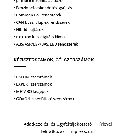
• Járműelektronika alapozó
• Benzinbefecskendezés, gyújtás
• Common Rail rendszerek
• CAN busz, ultiplex rendszerek
• Hibrid hajtások
• Elektronikus, digitális klíma
• ABS/ASR/ESP/BAS/EBD rendszerek
KÉZISZERSZÁMOK, CÉLSZERSZÁMOK
• FACOM szerszámok
• EXPERT szerszámok
• METABO kisgépek
• GOVONI speciális célszerszámok
Adatkezelési és Ügyféltájékoztató
|
Hírlevél
feliratkozás
|
Impresszum