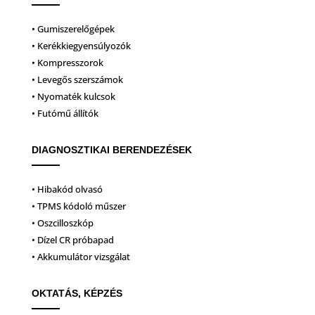
• Gumiszerelőgépek
• Kerékkiegyensúlyozók
• Kompresszorok
• Levegős szerszámok
• Nyomaték kulcsok
• Futómű állítók
DIAGNOSZTIKAI BERENDEZÉSEK
• Hibakód olvasó
• TPMS kódoló műszer
• Oszcilloszkóp
• Dízel CR próbapad
• Akkumulátor vizsgálat
OKTATÁS, KÉPZÉS