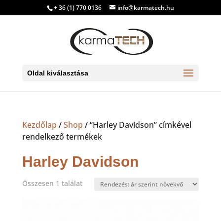
+ 36 (1) 770 0136
info@karmatech.hu
Oldal kiválasztása
Kezdőlap
/
Shop
/ “Harley Davidson” címkével
rendelkező termékek
Harley Davidson
Összesen 1 találat