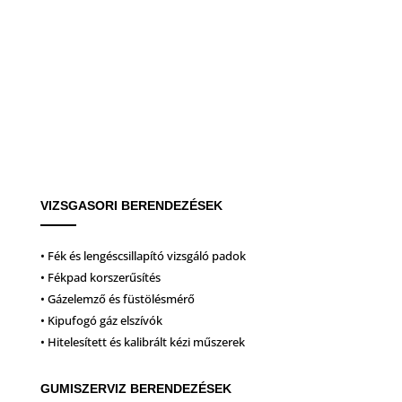
VIZSGASORI BERENDEZÉSEK
• Fék és lengéscsillapító vizsgáló padok
• Fékpad korszerűsítés
• Gázelemző és füstölésmérő
• Kipufogó gáz elszívók
• Hitelesített és kalibrált kézi műszerek
GUMISZERVIZ BERENDEZÉSEK