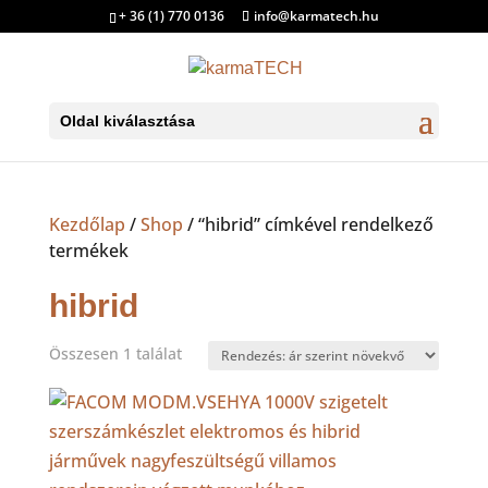
+ 36 (1) 770 0136
info@karmatech.hu
Oldal kiválasztása
Kezdőlap
/
Shop
/ “hibrid” címkével rendelkező
termékek
hibrid
Összesen 1 találat