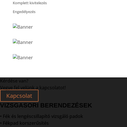
Komplett kivitelezés
Engedélyezés
Kérdése van?
Vegye fel velünk a kapcsolatot!
Kapcsolat
VIZSGASORI BERENDEZÉSEK
• Fék és lengéscsillapító vizsgáló padok
• Fékpad korszerűsítés