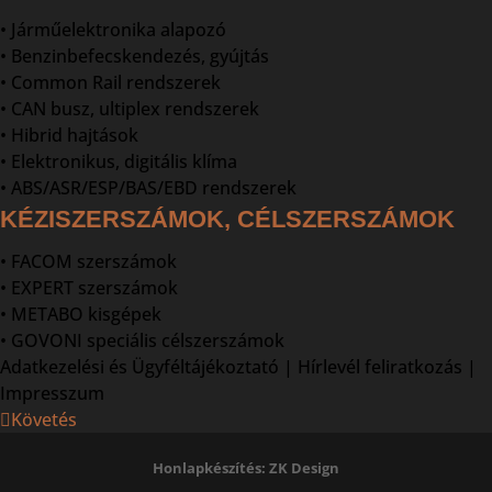
• Járműelektronika alapozó
• Benzinbefecskendezés, gyújtás
• Common Rail rendszerek
• CAN busz, ultiplex rendszerek
• Hibrid hajtások
• Elektronikus, digitális klíma
• ABS/ASR/ESP/BAS/EBD rendszerek
KÉZISZERSZÁMOK, CÉLSZERSZÁMOK
• FACOM szerszámok
• EXPERT szerszámok
• METABO kisgépek
• GOVONI speciális célszerszámok
Adatkezelési és Ügyféltájékoztató
|
Hírlevél feliratkozás
|
Impresszum
Követés
Honlapkészítés: ZK Design