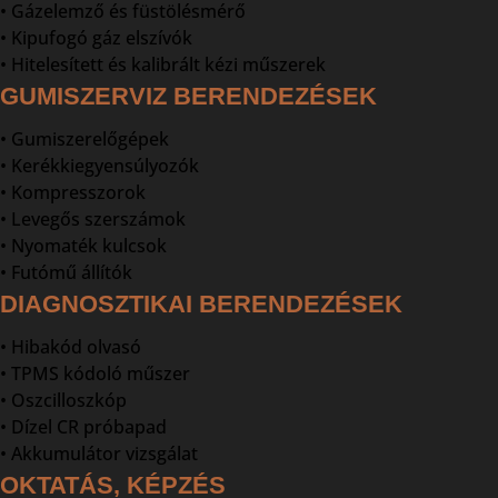
• Gázelemző és füstölésmérő
• Kipufogó gáz elszívók
• Hitelesített és kalibrált kézi műszerek
GUMISZERVIZ BERENDEZÉSEK
• Gumiszerelőgépek
• Kerékkiegyensúlyozók
• Kompresszorok
• Levegős szerszámok
• Nyomaték kulcsok
• Futómű állítók
DIAGNOSZTIKAI BERENDEZÉSEK
• Hibakód olvasó
• TPMS kódoló műszer
• Oszcilloszkóp
• Dízel CR próbapad
• Akkumulátor vizsgálat
OKTATÁS, KÉPZÉS