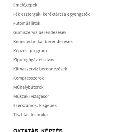
Emelőgépek
Fék esztergák, keréktárcsa egyengetők
Futóműállítók
Gumiszerviz berendezések
Kenéstechnikai berendezések
Képzési program
Kipufogógáz elszívás
Klímaszerviz berendezések
Kompresszorok
Műhelybútorok
Műszaki vizsgasor
Szerszámok, kisgépek
Tisztítás technika
OKTATÁS, KÉPZÉS