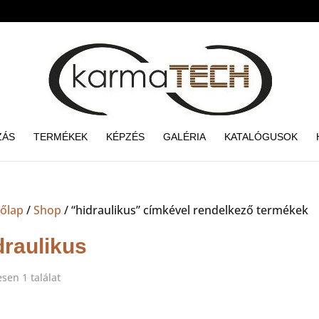
ZÁS
TERMÉKEK
KÉPZÉS
GALÉRIA
KATALÓGUSOK
őlap
/
Shop
/ “hidraulikus” címkével rendelkező termékek
draulikus
sen 1 találat