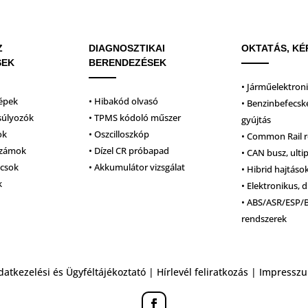
Z
DIAGNOSZTIKAI
OKTATÁS, KÉ
SEK
BERENDEZÉSEK
• Járműelektron
épek
• Hibakód olvasó
• Benzinbefecsk
súlyozók
• TPMS kódoló műszer
gyújtás
ok
• Oszcilloszkóp
• Common Rail 
számok
• Dízel CR próbapad
• CAN busz, ulti
lcsok
• Akkumulátor vizsgálat
• Hibrid hajtáso
k
• Elektronikus, d
• ABS/ASR/ESP/
rendszerek
datkezelési és Ügyféltájékoztató
|
Hírlevél feliratkozás
|
Impressz