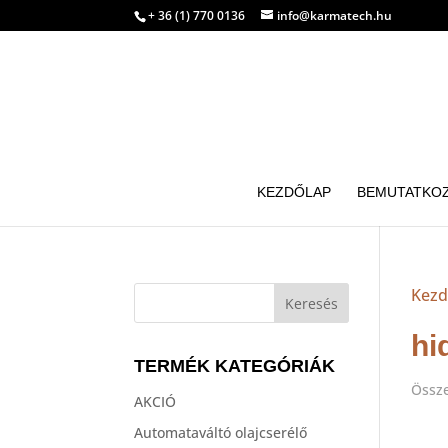
+ 36 (1) 770 0136
info@karmatech.hu
KEZDŐLAP
BEMUTATKO
Kezd
hi
TERMÉK KATEGÓRIÁK
Össze
AKCIÓ
Automataváltó olajcserélő