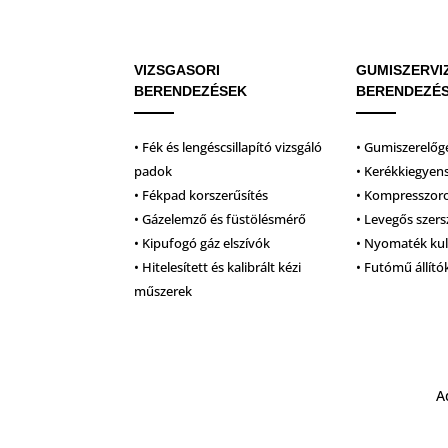
VIZSGASORI
GUMISZERVI
BERENDEZÉSEK
BERENDEZÉ
• Fék és lengéscsillapító vizsgáló
• Gumiszerelőg
padok
• Kerékkiegyen
• Fékpad korszerűsítés
• Kompresszor
• Gázelemző és füstölésmérő
• Levegős szer
• Kipufogó gáz elszívók
• Nyomaték ku
• Hitelesített és kalibrált kézi
• Futómű állító
műszerek
A