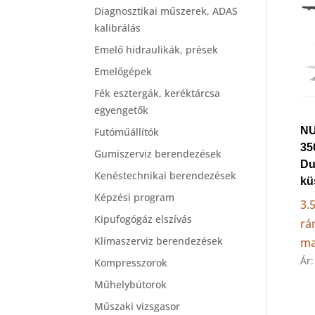
Diagnosztikai műszerek, ADAS
kalibrálás
Emelő hidraulikák, prések
Emelőgépek
Fék esztergák, keréktárcsa
egyengetők
N
Futóműállítók
35
Gumiszerviz berendezések
Du
Kenéstechnikai berendezések
kü
Képzési program
3.
Kipufogógáz elszívás
rá
Klímaszerviz berendezések
ma
Ár
Kompresszorok
Műhelybútorok
Műszaki vizsgasor