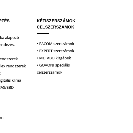
PZÉS
KÉZISZERSZÁMOK,
CÉLSZERSZÁMOK
ika alapozó
• FACOM szerszámok
endezés,
• EXPERT szerszámok
• METABO kisgépek
rendszerek
• GOVONI speciális
plex rendszerek
célszerszámok
k
igitális klíma
BAS/EBD
um