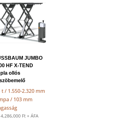
USSBAUM JUMBO
00 HF X-TEND
pla ollós
szöbemelő
5 t / 1.550-2.320 mm
mpa / 103 mm
gasság
:
4,286,000
Ft
+ ÁFA