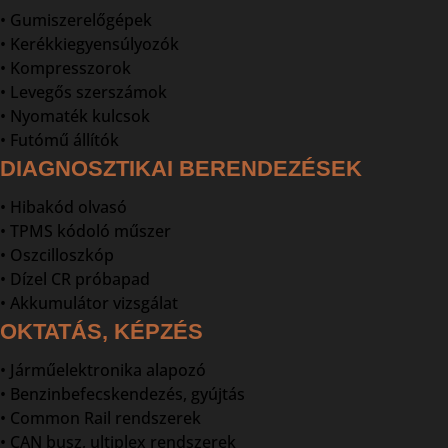
• Gumiszerelőgépek
• Kerékkiegyensúlyozók
• Kompresszorok
• Levegős szerszámok
• Nyomaték kulcsok
• Futómű állítók
DIAGNOSZTIKAI BERENDEZÉSEK
• Hibakód olvasó
• TPMS kódoló műszer
• Oszcilloszkóp
• Dízel CR próbapad
• Akkumulátor vizsgálat
OKTATÁS, KÉPZÉS
• Járműelektronika alapozó
• Benzinbefecskendezés, gyújtás
• Common Rail rendszerek
• CAN busz, ultiplex rendszerek