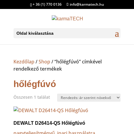
+ 36 (1) 770 0136
info@karmatech.hu
Oldal kiválasztása
Kezdőlap
/
Shop
/ “hőlégfúvó” címkével
rendelkező termékek
hőlégfúvó
Összesen 1 találat
DEWALT D26414-QS Hőlégfúvó
nagyteljesítményű, ipari használatra