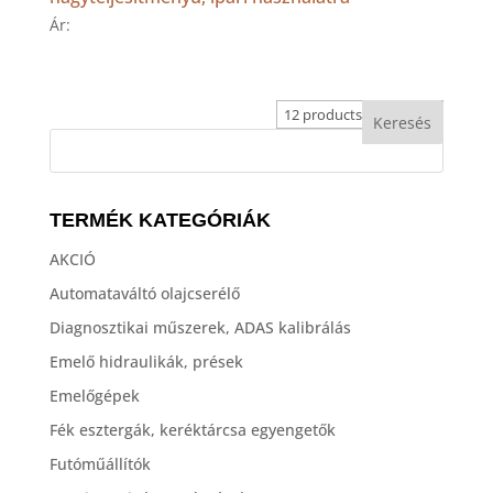
Ár:
TERMÉK KATEGÓRIÁK
AKCIÓ
Automataváltó olajcserélő
Diagnosztikai műszerek, ADAS kalibrálás
Emelő hidraulikák, prések
Emelőgépek
Fék esztergák, keréktárcsa egyengetők
Futóműállítók