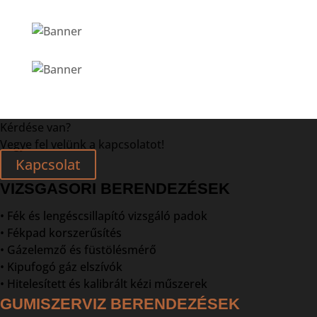
Kérdése van?
Vegye fel velünk a kapcsolatot!
Kapcsolat
VIZSGASORI BERENDEZÉSEK
• Fék és lengéscsillapító vizsgáló padok
• Fékpad korszerűsítés
• Gázelemző és füstölésmérő
• Kipufogó gáz elszívók
• Hitelesített és kalibrált kézi műszerek
GUMISZERVIZ BERENDEZÉSEK