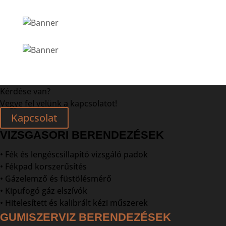
Kérdése van?
Vegye fel velünk a kapcsolatot!
Kapcsolat
VIZSGASORI BERENDEZÉSEK
• Fék és lengéscsillapító vizsgáló padok
• Fékpad korszerűsítés
• Gázelemző és füstölésmérő
• Kipufogó gáz elszívók
• Hitelesített és kalibrált kézi műszerek
GUMISZERVIZ BERENDEZÉSEK