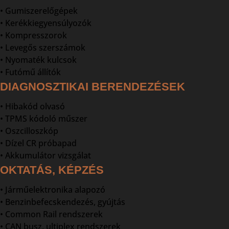
• Gumiszerelőgépek
• Kerékkiegyensúlyozók
• Kompresszorok
• Levegős szerszámok
• Nyomaték kulcsok
• Futómű állítók
DIAGNOSZTIKAI BERENDEZÉSEK
• Hibakód olvasó
• TPMS kódoló műszer
• Oszcilloszkóp
• Dízel CR próbapad
• Akkumulátor vizsgálat
OKTATÁS, KÉPZÉS
• Járműelektronika alapozó
• Benzinbefecskendezés, gyújtás
• Common Rail rendszerek
• CAN busz, ultiplex rendszerek