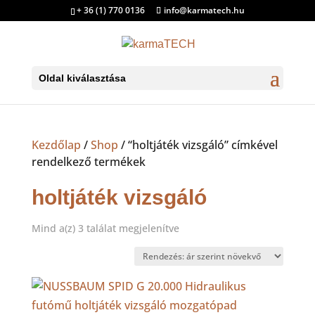
+ 36 (1) 770 0136
info@karmatech.hu
Oldal kiválasztása
Kezdőlap
/
Shop
/ “holtjáték vizsgáló” címkével
rendelkező termékek
holtjáték vizsgáló
Sorted
Mind a(z) 3 találat megjelenítve
by
price:
low
to
high