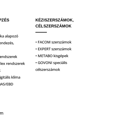
PZÉS
KÉZISZERSZÁMOK,
CÉLSZERSZÁMOK
ika alapozó
• FACOM szerszámok
endezés,
• EXPERT szerszámok
• METABO kisgépek
rendszerek
• GOVONI speciális
plex rendszerek
célszerszámok
k
igitális klíma
BAS/EBD
um