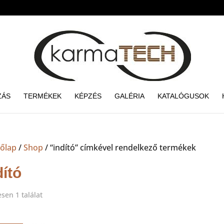
ZÁS
TERMÉKEK
KÉPZÉS
GALÉRIA
KATALÓGUSOK
őlap
/
Shop
/ “indító” címkével rendelkező termékek
dító
sen 1 találat