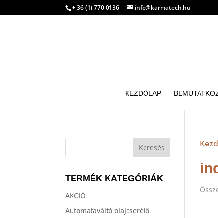
+ 36 (1) 770 0136
info@karmatech.hu
KEZDŐLAP
BEMUTATKO
Kezd
in
TERMÉK KATEGÓRIÁK
Össze
AKCIÓ
Automataváltó olajcserélő