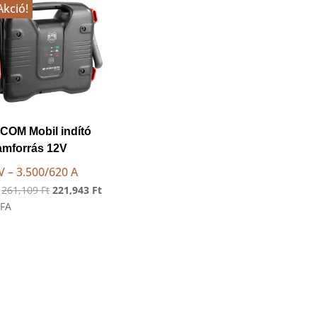
Akció!
COM Mobil indító
amforrás 12V
V – 3.500/620 A
Original
Current
:
261,109
Ft
221,943
Ft
price
price
ÁFA
was:
is:
261,109 Ft.
221,943 Ft.