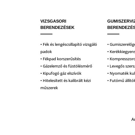
VIZSGASORI
GUMISZERVI
BERENDEZÉSEK
BERENDEZÉ
• Fék és lengéscsillapító vizsgáló
• Gumiszerelőg
padok
• Kerékkiegyen
• Fékpad korszerűsítés
• Kompresszor
• Gázelemző és füstölésmérő
• Levegős szer
• Kipufogó gáz elszívók
• Nyomaték ku
• Hitelesített és kalibrált kézi
• Futómű állító
műszerek
A