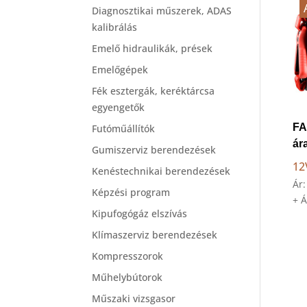
Diagnosztikai műszerek, ADAS
kalibrálás
Emelő hidraulikák, prések
Emelőgépek
Fék esztergák, keréktárcsa
egyengetők
FA
Futóműállítók
ár
Gumiszerviz berendezések
12
Kenéstechnikai berendezések
Ár
Képzési program
+ 
Kipufogógáz elszívás
Klímaszerviz berendezések
Kompresszorok
Műhelybútorok
Műszaki vizsgasor