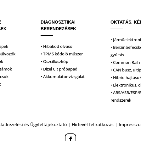
Z
DIAGNOSZTIKAI
OKTATÁS, KÉ
SEK
BERENDEZÉSEK
• Járműelektron
épek
• Hibakód olvasó
• Benzinbefecsk
súlyozók
• TPMS kódoló műszer
gyújtás
ok
• Oszcilloszkóp
• Common Rail 
számok
• Dízel CR próbapad
• CAN busz, ulti
lcsok
• Akkumulátor vizsgálat
• Hibrid hajtáso
k
• Elektronikus, d
• ABS/ASR/ESP/
rendszerek
datkezelési és Ügyféltájékoztató
|
Hírlevél feliratkozás
|
Impressz